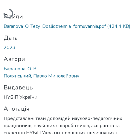
Вантажиться...
Файли
Baranova_O_Tezy_Doslidzhennia_formuvannia.pdf
(424,4 KB)
Дата
2023
Автори
Баранова, О. В.
Полянський, Павло Миколайович
Видавець
НУБіП України
Анотація
Представлені тези доповідей науково-педагогічних
працівників, наукових співробітників, аспірантів та
студентів НУБіП України, провідних вітчизняних і