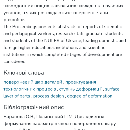
закордонних вищих навчальних закладів та наукових
установ, в яких розглядаються завершені етапи
розробок.
The Proceedings presents abstracts of reports of scientific
and pedagogical workers, research staff, graduate students
and students of the NULES of Ukraine, leading domestic and
foreign higher educational institutions and scientific
institutions, in which completed stages of development are
considered.
Ключові слова
поверхневий шар деталей
,
проектування
технологічних процесів
,
ступінь деформації
,
surface
layer of parts
,
process design
,
degree of deformation
Бібліографічний опис
Баранова О.В., Полянський П.М. Дослідження
формування параметрів якості поверхневого шару