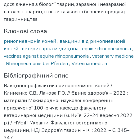
дослідження з біології тварин, заразної і незаразної
патології тварин, гігієни та якості і безпеки продукції
тваринництва.
Ключові слова
ринопневмонія коней
,
вакцини від ринопневмонії
коней
,
ветеринарна медицина
,
equine rhinopneumonia
,
vaccines against equine rhinopneumonia
,
veterinary medicine
,
Rhinopneumonie bei Pferden
,
Veterinärmedizin
Бібліографічний опис
Вакцинопрофілактика ринопневмонії коней /
Клименко С.В., Ланова Г.О. // Єдине здоров’я – 2022 :
матеріали Міжнародної наукової конференції
присвяченої 100-річчю кафедр факультету
ветеринарної медицини (м. Київ, 22-24 вересня 2022
р.) / НУБіП України, Факультет ветеринарної
медицини, НДІ Здоров’я тварин. - К. : 2022. – С. 345–
347