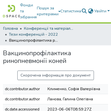
Фонди
Пошук за
та
Статистика
Увійти
критеріями
зібрання
Головна
Конференції та матеріали конференцій
Тези конференцій - 2022
Вакцинопрофілактика ринопневмонії коней
Вакцинопрофілактика
ринопневмонії коней
Скорочена інформація про документ
dc.contributor.author
Клименко, Софія Валеріївна
dc.contributor.author
Ланова, Галина Олегівна
dc.date.accessioned
2023-06-06T08:59:27Z