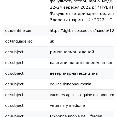
факультету ветеринарної медицин
22-24 вересня 2022 р.) / НУБіП У
Факультет ветеринарної медици
Здоров’я тварин. - К. : 2022. – С.
dc.identifier.uri
https://dglib.nubip.edu.ua/handle/
dc.language.iso
uk
dc.subject
ринопневмонія коней
dc.subject
вакцини від ринопневмонії коне
dc.subject
ветеринарна медицина
dc.subject
equine rhinopneumonia
dc.subject
vaccines against equine rhinopneumo
dc.subject
veterinary medicine
dc.subject
Rhinopneumonie bei Pferden