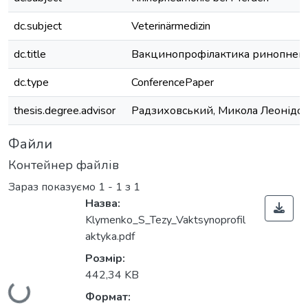
dc.subject
Veterinärmedizin
dc.title
Вакцинопрофілактика ринопневм
dc.type
ConferencePaper
thesis.degree.advisor
Радзиховський, Микола Леонідо
Файли
Контейнер файлів
Зараз показуємо
1 - 1 з 1
Назва:
Klymenko_S_Tezy_Vaktsynoprofil
aktyka.pdf
Розмір:
442,34 KB
Вантажиться...
Формат: