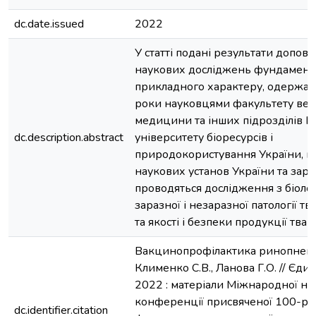
dc.date.issued
2022
У статті подані результати допові
наукових досліджень фундамента
прикладного характеру, одержані
роки науковцями факультету вет
медицини та інших підрозділів Н
dc.description.abstract
університету біоресурсів і
природокористування України, н
наукових установ України та зару
проводяться дослідження з біолог
заразної і незаразної патології тва
та якості і безпеки продукції тва
Вакцинопрофілактика ринопневмо
Клименко С.В., Ланова Г.О. // Єди
2022 : матеріали Міжнародної на
конференції присвяченої 100-рі
dc.identifier.citation