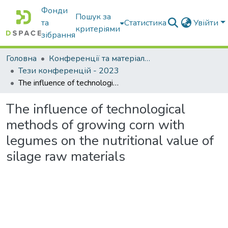
Фонди
Пошук за
та
Статистика
Увійти
критеріями
зібрання
Головна
Конференції та матеріали конференцій
Тези конференцій - 2023
The influence of technological methods of growing corn with legumes on the nutritional value of silage raw materials
The influence of technological
methods of growing corn with
legumes on the nutritional value of
silage raw materials