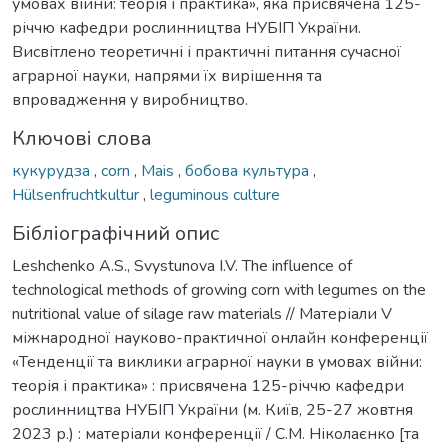
умовах війни: теорія і практика», яка присвячена 125-
річчю кафедри рослинництва НУБІП України.
Висвітлено теоретичні і практичні питання сучасної
аграрної науки, напрями їх вирішення та
впровадження у виробництво.
Ключові слова
кукурудза
,
corn
,
Mais
,
бобова культура
,
Hülsenfruchtkultur
,
leguminous culture
Бібліографічний опис
Leshchenko A.S., Svystunova I.V. The influence of
technological methods of growing corn with legumes on the
nutritional value of silage raw materials // Матеріали V
міжнародної науково-практичної онлайн конференції
«Тенденції та виклики аграрної науки в умовах війни:
теорія і практика» : присвячена 125-річчю кафедри
рослинництва НУБІП України (м. Київ, 25-27 жовтня
2023 р.) : матеріали конференції / С.М. Ніколаєнко [та