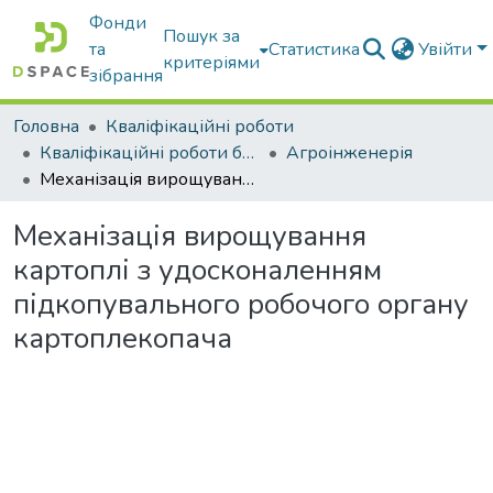
Фонди
Пошук за
та
Статистика
Увійти
критеріями
зібрання
Головна
Кваліфікаційні роботи
Кваліфікаційні роботи бакалаврів
Агроінженерія
Механізація вирощування картоплі з удосконаленням підкопувального робочого органу картоплекопача
Механізація вирощування
картоплі з удосконаленням
підкопувального робочого органу
картоплекопача