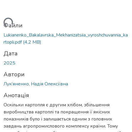
ься...
Файли
Lukianenko_Bakalavrska_Mekhanizatsiia_vyroshchuvannia_ka
rtopli.pdf
(4,2 MB)
Дата
2025
Автори
Лук’яненко, Надія Олексіївна
Анотація
Оскільки картопля є другим хлібом, збільшення
виробництва картоплі та покращення її якісних
показників було і залишається одним з головних
завдань агропромислового комплексу країни. Тому