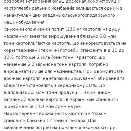
розробка і створення більш досконалих конструкцій
картоплезбиральних комбайнів залишається одним з
найактуальніших завдань сільськогосподарського
машинобудування.
Існуючий споживчий попит (130 кг картоплі на душу
населення) вимагає вирощування близько 6,8 млн.
тонн картоплі. Частка картоплі, що використовується на
корм тваринам і технічні потреби, становить від 10 до
30%, тобто ще 2 мільйони тонн. Крім того, що
найменше 2,2 мільйона тонн картоплі потрібно
вирощувати лише для насінництва. При цьому втрати
врожаю картоплі на етапах вирощування, збирання та
зберігання становлять в середньому 30%, що
відповідає 3,3 млн. тонн продукції. Таким чином,
загальний врожай картоплі в Україні має становити
щонайменше 14,3 млн .тонн на рік.
Наразі середня врожайність картоплі в Україні
становить близько 12 тонн з гектара. Для
забезпечення потреб національної економіки при