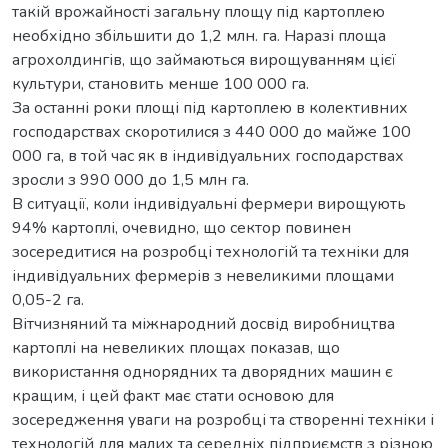
такій врожайності загальну площу під картоплею
необхідно збільшити до 1,2 млн. га. Наразі площа
агрохолдингів, що займаються вирощуванням цієї
культури, становить менше 100 000 га.
За останні роки площі під картоплею в колективних
господарствах скоротилися з 440 000 до майже 100
000 га, в той час як в індивідуальних господарствах
зросли з 990 000 до 1,5 млн га.
В ситуації, коли індивідуальні фермери вирощують
94% картоплі, очевидно, що сектор повинен
зосередитися на розробці технологій та техніки для
індивідуальних фермерів з невеликими площами
0,05-2 га.
Вітчизняний та міжнародний досвід виробництва
картоплі на невеликих площах показав, що
використання однорядних та дворядних машин є
кращим, і цей факт має стати основою для
зосередження уваги на розробці та створенні техніки і
технологій для малих та середніх підприємств з різною