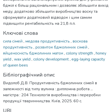
бджіл є більш раціональним і дозволяє збільшити вихід
меду, додатково збільшити виробництво воску та
сформувати додатковий відводок і цим самим
підвищити рентабельність на 21,8 п.п.
Ключові слова
сила сімей
,
медова продуктивність
,
воскова
продуктивність
,
розвиток бджолиних сімей
,
яйценосність бджолиних маток
,
colony strength
,
honey
yield
,
wax yield
,
colony development
,
egg-laying capacity
of queen bees
Бібліографічний опис
Видолоб Д.В. Продуктивність бджолиних сімей в
залежності від типу вулика : дипломна робота ...
магістра : 204 Технологія виробництва і переробки
продукції тваринництва. Київ, 2025. 60 с.
URI