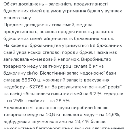
Об’єкт досліджень – залежність продуктивності
бджолиних сімей від умов утримання бджіл у вуликах
різного типу.
Предмет досліджень: сила сімей, медова
продуктивність, воскова продуктивність,розвиток
бджолиних сімей, яйценосність бджолиних маток.
На кафедрі бджільництва утримується 68 бджолиних
сімей української степової породи бджіл. Пасіка має
запилювально-медовий напрямок. Виробництво
товарного меду у звітному році склала 8 кг на
бджолину сім’ю. Біологічний запас медоносної бази
складав 85570 ц, можливий запас із врахування
недобору – 62769 кг. За результатами осінньої ревізії
на пасіці збільшилося сильних сімей на 6,2 %, середніх
– на 25%. і слабких – на 28,5%.
Бджолині сім’ї дослідної групи виробили більше
товарного меду на 10,8 кг, валового меду – на 14,6%,
відбудували штучної вощини на 18,7 % більше.
Використання багатокорпусних вуликів для утримання