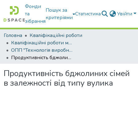
Фонди
Пошук за
та
Статистика
Увійти
критеріями
зібрання
Головна
Кваліфікаційні роботи
Кваліфікаційні роботи магістрів
ОПП "Технологія виробництва і переробки продукції тваринництва"
Продуктивність бджолиних сімей в залежності від типу вулика
Продуктивність бджолиних сімей
в залежності від типу вулика