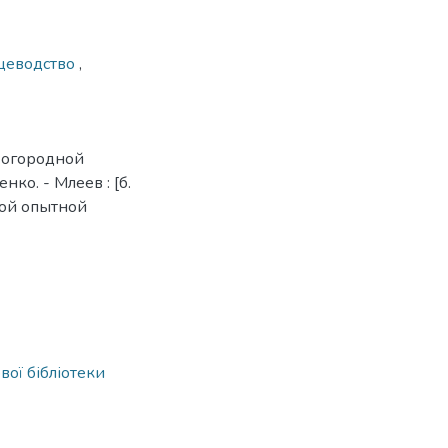
щеводство
,
о-огородной
нко. - Млеев : [б.
дной опытной
вої бібліотеки