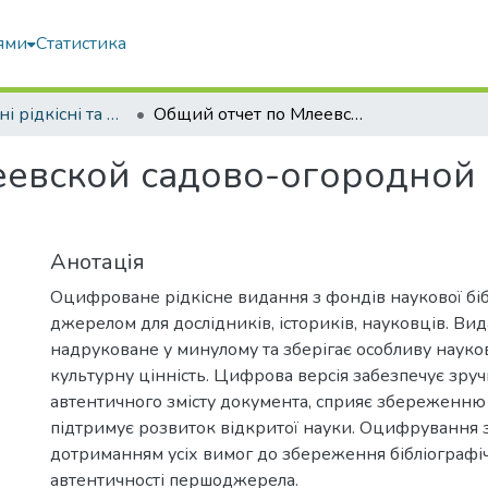
ями
Статистика
Оцифровані рідкісні та цінні видання з фонду наукової бібліотеки
Общий отчет по Млеевской садово-огородной опытной станции : за годы 1921 - 1927
евской садово-огородной 
Анотація
Оцифроване рідкісне видання з фондів наукової біб
джерелом для дослідників, істориків, науковців. Ви
надруковане у минулому та зберігає особливу науков
культурну цінність. Цифрова версія забезпечує зру
автентичного змісту документа, сприяє збереженню 
підтримує розвиток відкритої науки. Оцифрування 
дотриманням усіх вимог до збереження бібліографічн
автентичності першоджерела.