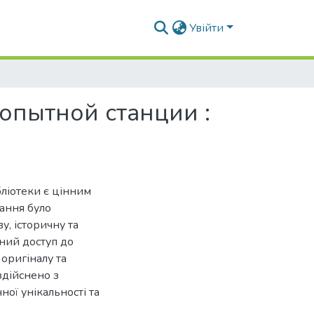
Увійти
опытной станции :
ліотеки є цінним
дання було
у, історичну та
чний доступ до
оригіналу та
здійснено з
ої унікальності та