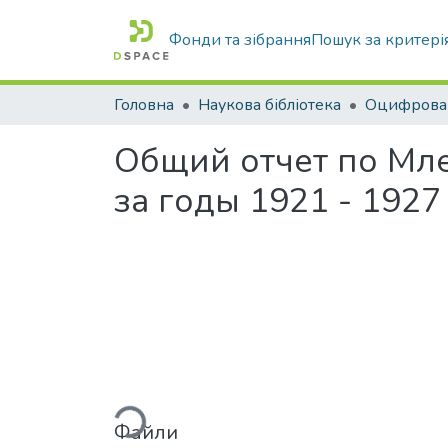
Фонди та зібрання
Пошук за критері
Головна
Наукова бібліотека
Общий отчет по Мле
за годы 1921 - 1927
Вантажиться...
Файли