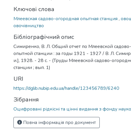
Ключові слова
Млеевская садово-огородная опытная станция
,
ово
овочівництво
Бібліографічний опис
Симиренко, В. Л. Общий отчет по Млеевской садов
опытной станции : за годы 1921 - 1927 / В. Л. Симире
и.], 1928. - 28 с. - (Труды Млеевской садово-огоро
станции ; вып. 1)
URI
https://dglib.nubip.edu.ua/handle/123456789/6240
Зібрання
Оцифровані рідкісні та цінні видання з фонду науко
Повна інформація про документ