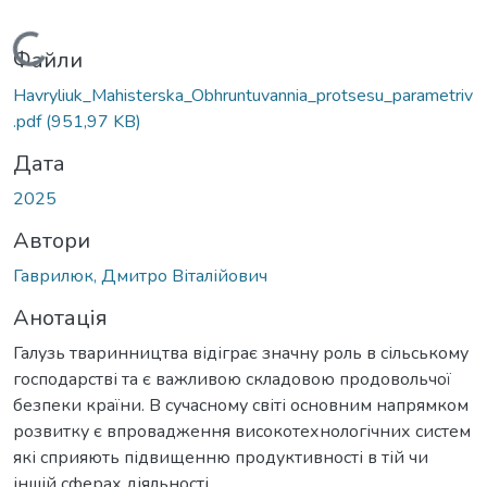
Вантажиться...
Файли
Havryliuk_Mahisterska_Obhruntuvannia_protsesu_parametriv
.pdf
(951,97 KB)
Дата
2025
Автори
Гаврилюк, Дмитро Віталійович
Анотація
Галузь тваринництва відіграє значну роль в сільському
господарстві та є важливою складовою продовольчої
безпеки країни. В сучасному світі основним напрямком
розвитку є впровадження високотехнологічних систем
які сприяють підвищенню продуктивності в тій чи
іншій сферах діяльності.