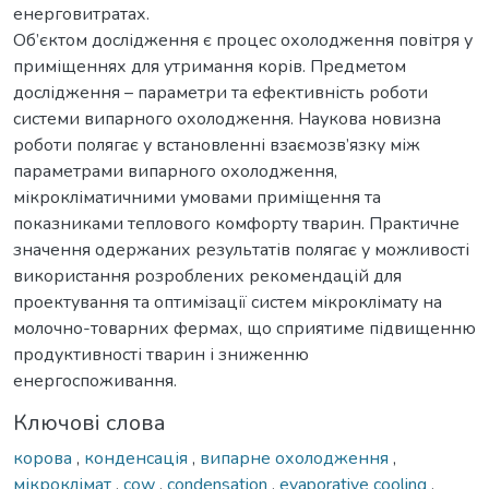
енерговитратах.
Об’єктом дослідження є процес охолодження повітря у
приміщеннях для утримання корів. Предметом
дослідження – параметри та ефективність роботи
системи випарного охолодження. Наукова новизна
роботи полягає у встановленні взаємозв’язку між
параметрами випарного охолодження,
мікрокліматичними умовами приміщення та
показниками теплового комфорту тварин. Практичне
значення одержаних результатів полягає у можливості
використання розроблених рекомендацій для
проектування та оптимізації систем мікроклімату на
молочно-товарних фермах, що сприятиме підвищенню
продуктивності тварин і зниженню
енергоспоживання.
Ключові слова
корова
,
конденсація
,
випарне охолодження
,
мікроклімат
,
cow
,
condensation
,
evaporative cooling
,