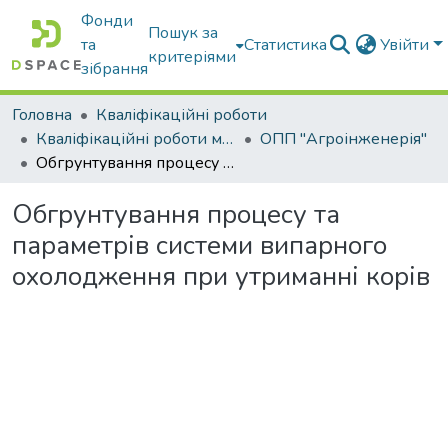
Фонди
Пошук за
та
Статистика
Увійти
критеріями
зібрання
Головна
Кваліфікаційні роботи
Кваліфікаційні роботи магістрів
ОПП "Агроінженерія"
Обгрунтування процесу та параметрів системи випарного охолодження при утриманні корів
Обгрунтування процесу та
параметрів системи випарного
охолодження при утриманні корів