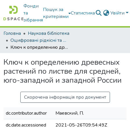
Фонди
Пошук за
та
Статистика
Увійти
критеріями
зібрання
Головна
Наукова бібліотека
Оцифровані рідкісні та цінні видання з фонду наукової бібліотеки
Ключ к определению древесных растений по листве для средней, юго-западной и западной России
Ключ к определению древесных
растений по листве для средней,
юго-западной и западной России
Скорочена інформація про документ
dc.contributor.author
Маевский, П.
dc.date.accessioned
2021-05-26T09:54:49Z