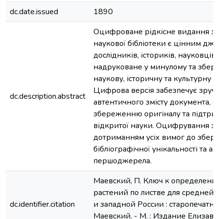
dc.date.issued
1890
Оцифроване рідкісне видання з 
наукової бібліотеки є цінним дж
дослідників, істориків, науковців
надруковане у минулому та збері
наукову, історичну та культурну ц
Цифрова версія забезпечує зруч
dc.description.abstract
автентичного змісту документа, с
збереженню оригіналу та підтри
відкритої науки. Оцифрування зд
дотриманням усіх вимог до збер
бібліографічної унікальності та а
першоджерела.
Маевский, П. Ключ к определен
растений по листве для средней,
dc.identifier.citation
и западной России : старопечатная
Маевский. - М. : Издание Елизаве