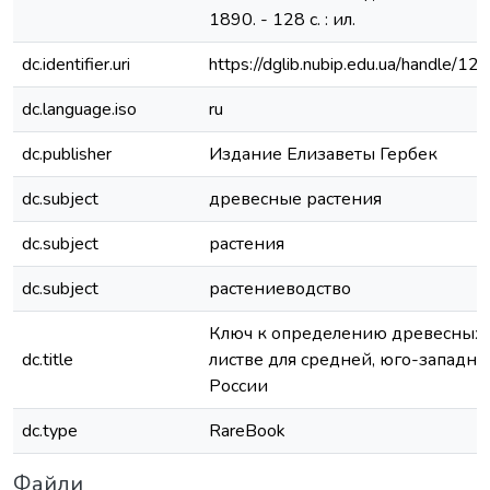
1890. - 128 с. : ил.
dc.identifier.uri
https://dglib.nubip.edu.ua/handle/
dc.language.iso
ru
dc.publisher
Издание Елизаветы Гербек
dc.subject
древесные растения
dc.subject
растения
dc.subject
растениеводство
Ключ к определению древесных 
dc.title
листве для средней, юго-западно
России
dc.type
RareBook
Файли