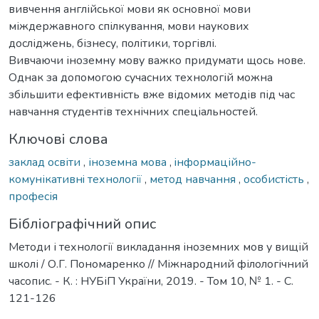
вивчення англійської мови як основної мови
міждержавного спілкування, мови наукових
досліджень, бізнесу, політики, торгівлі.
Вивчаючи іноземну мову важко придумати щось нове.
Однак за допомогою сучасних технологій можна
збільшити ефективність вже відомих методів під час
навчання студентів технічних спеціальностей.
Ключові слова
заклад освіти
,
іноземна мова
,
iнформаційно-
комунікативнi технології
,
метод навчання
,
особистість
,
професія
Бібліографічний опис
Методи і технології викладання іноземних мов у вищій
школі / О.Г. Пономаренко // Міжнародний філологічний
часопис. - К. : НУБіП України, 2019. - Том 10, № 1. - С.
121-126