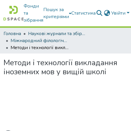
Фонди
Пошук за
та
Статистика
Увійти
критеріями
зібрання
Головна
Наукові журнали та збірники видань
Міжнародний філологічний часопис
Методи і технології викладання іноземних мов у вищій школі
Методи і технології викладання
іноземних мов у вищій школі
житься...