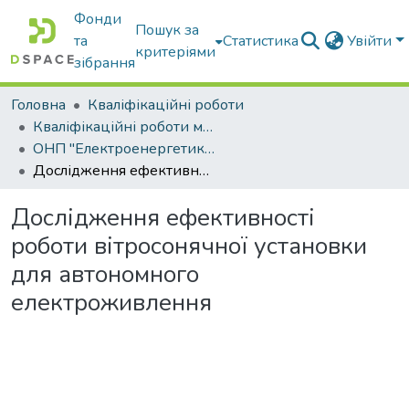
Фонди
Пошук за
та
Статистика
Увійти
критеріями
зібрання
Головна
Кваліфікаційні роботи
Кваліфікаційні роботи магістрів
ОНП "Електроенергетика, електротехніка та електромеханіка"
Дослідження ефективності роботи вітросонячної установки для автономного електроживлення
Дослідження ефективності
роботи вітросонячної установки
для автономного
електроживлення