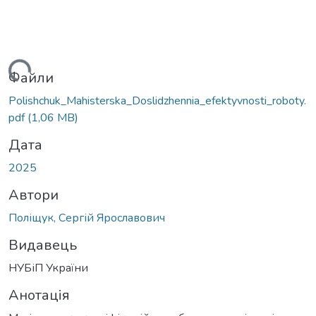
ься...
Файли
Polishchuk_Mahisterska_Doslidzhennia_efektyvnosti_roboty.
pdf
(1,06 MB)
Дата
2025
Автори
Поліщук, Сергій Ярославович
Видавець
НУБіП України
Анотація