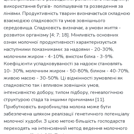
використання бугаїв- поліпшувачів та розведення за
лініями. Продуктивність тварин визначається складною
взаємодією спадковості та умов зовнішнього
середовища. Спадковість визначає, а умови життя -
розвиток організму [4; 7; 18]. Мінливість основних
ознак молочної продуктивності характеризується
наступними показниками: за надоями - 20-30%,
молочним жиром - 4-10%, вмістом білка - 3-9%.
Коефіцієнти успадковуваності за надоєм становлять
10- 30%, молочним жиром - 50-80%, білком - 40-70%,
живою масою - 30-50%. Ці відмінності зумовлені як
спадковістю так і впливом зовнішніх умов,
інтенсивністю добору, типом підбору, генеалогічною
структурою стада та іншими причинами [11].
Прибутковість виробництва молока може бути
забезпечена шляхом реалізації генетичного потенціалу
молочної худоби. З цією метою більшість господарств
переходять на інтенсивний метод ведення молочного