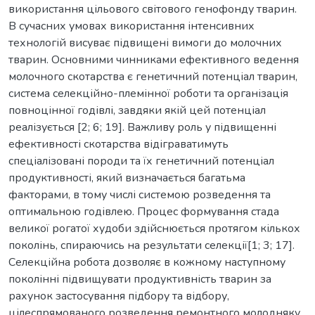
використання цільового світового генофонду тварин.
В сучасних умовах використання інтенсивних
технологій висуває підвищені вимоги до молочних
тварин. Основними чинниками ефективного ведення
молочного скотарства є генетичний потенціал тварин,
система селекційно-племінної роботи та організація
повноцінної годівлі, завдяки якій цей потенціал
реалізується [2; 6; 19]. Важливу роль у підвищенні
ефективності скотарства відіграватимуть
спеціалізовані породи та їх генетичний потенціал
продуктивності, який визначається багатьма
факторами, в тому числі системою розведення та
оптимальною годівлею. Процес формування стада
великої рогатої худоби здійснюється протягом кількох
поколінь, спираючись на результати селекції[1; 3; 17].
Селекційна робота дозволяє в кожному наступному
поколінні підвищувати продуктивність тварин за
рахунок застосування підбору та відбору,
цілеспрямованого розведення ремонтного молодняку,