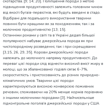
скотарства. [9; 14; 20]. Поліпшення породи з метою
підвищення продуктивності залежить головним чином
від якості бугаїв-первістків, які будуть введені в стадо.
Відібрані для подальшого використання тварини
повинні бути кращими як за походженням, так і за
молочною продуктивністю [13; 15].
Останніми роками у світі та в Україні дедалі більшої
популярності набуває джерсейська порода як при
чистопородному розведенні, так і при схрещуванні
[3,15, 26, 29, 35]. Корови джерсейської породи
належать до молочного напряму продуктивності. До
переваг цієї породи слід віднести високий вміст жиру в
молоці, що за збалансованої годівлі сягає 6-7%,
скоростиглість і пристосованість до різних природно-
кліматичних умов. Тварини цієї породи
характеризуються високою конверсією поживних
речовин, споживаючи на 20% менше кормів порівняно
з іншими молочними породами [3]. Найчисельніше
підконтрольне поголів’я джерсейської породи у США