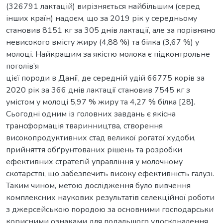
(326791 лактацій) вирізняється найбільшим (серед
інших країн) надоєм, що за 2019 рік у середньому
становив 8151 кг за 305 днів лактації, але за порівняно
невисокого вмісту жиру (4,88 %) та білка (3,67 %) у
молоці. Найкращим за якістю молока є підконтрольне
поголів’я
цієї породи в Данії, де середній удій 66775 корів за
2020 рік за 366 днів лактації становив 7545 кг з
умістом у молоці 5,97 % жиру та 4,27 % білка [28].
Сьогодні одним із головних завдань є якісна
трансформація тваринництва, створення
високопродуктивних стад великої рогатої худоби,
прийняття обґрунтованих рішень та розробки
ефективних стратегій управління у молочному
скотарстві, що забезпечить високу ефективність галузі.
Таким чином, метою дослідження було вивчення
комплексних наукових результатів селекційної роботи
з джерсейською породою за основними господарськи
корисними ознаками для подальшого удосконалення