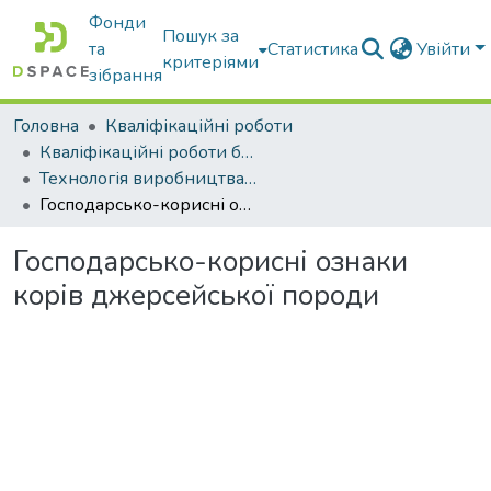
Фонди
Пошук за
та
Статистика
Увійти
критеріями
зібрання
Головна
Кваліфікаційні роботи
Кваліфікаційні роботи бакалаврів
Технологія виробництва і переробки продукції тваринництва
Господарсько-корисні ознаки корів джерсейської породи
Господарсько-корисні ознаки
корів джерсейської породи