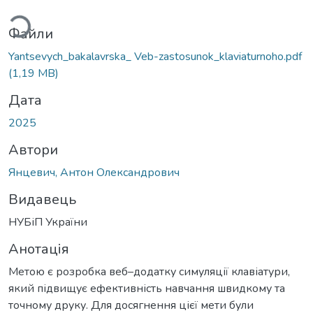
ться...
Файли
Yantsevych_bakalavrska_ Veb-zastosunok_klaviaturnoho.pdf
(1,19 MB)
Дата
2025
Автори
Янцевич, Антон Олександрович
Видавець
НУБіП України
Анотація
Метою є розробка веб–додатку симуляції клавіатури,
який підвищує ефективність навчання швидкому та
точному друку. Для досягнення цієї мети були