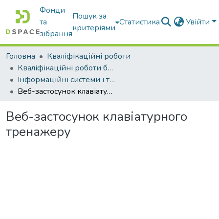
Фонди
Пошук за
та
Статистика
Увійти
критеріями
зібрання
Головна
Кваліфікаційні роботи
Кваліфікаційні роботи бакалаврів
Інформаційні системи і технології
Веб-застосунок клавіатурного тренажеру
Веб-застосунок клавіатурного
тренажеру