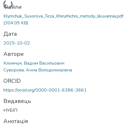
Вантажиться...
Файли
Klymchuk_Suvorova_Teza_Khirurhichni_metody_likuvannia.pdf
(304,09 KB)
Дата
2025-10-02
Автори
Климчук, Вадим Васильович
Суворова, Анна Володимирівна
ORCID
https://orcid.org/0000-0001-6386-3661
Видавець
НУБІП
Анотація