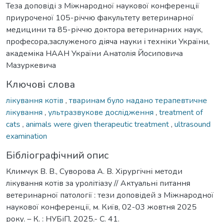
Теза доповіді з Міжнародної наукової конференції
приуроченої 105-річчю факультету ветеринарної
медицини та 85-річчю доктора ветеринарних наук,
професора,заслуженого діяча науки і техніки України,
академіка НААН України Анатолія Йосиповича
Мазуркевича
Ключові слова
лікування котів
,
тваринам було надано терапевтичне
лікування
,
ультразвукове дослідження
,
treatment of
cats
,
animals were given therapeutic treatment
,
ultrasound
examination
Бібліографічний опис
Климчук В. В., Суворова А. В. Хірургічні методи
лікування котів за уролітіазу // Актуальні питання
ветеринарної патології : тези доповідей з Міжнародної
наукової конференції, м. Київ, 02-03 жовтня 2025
року. – К. : НУБіП, 2025.- С. 41.