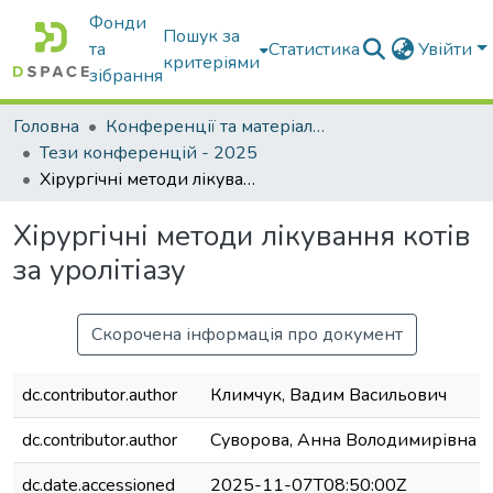
Фонди
Пошук за
та
Статистика
Увійти
критеріями
зібрання
Головна
Конференції та матеріали конференцій
Тези конференцій - 2025
Хірургічні методи лікування котів за уролітіазу
Хірургічні методи лікування котів
за уролітіазу
Скорочена інформація про документ
dc.contributor.author
Климчук, Вадим Васильович
dc.contributor.author
Суворова, Анна Володимирівна
dc.date.accessioned
2025-11-07T08:50:00Z