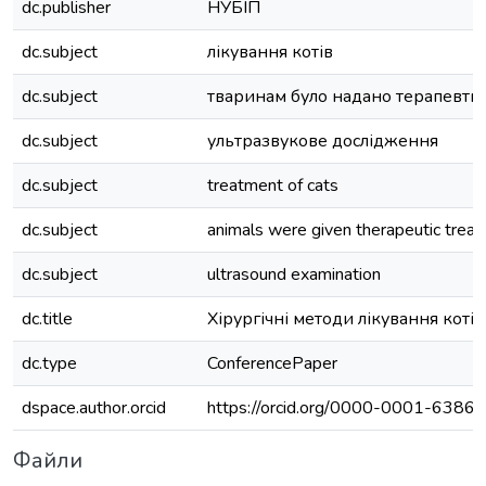
dc.publisher
НУБІП
dc.subject
лікування котів
dc.subject
тваринам було надано терапевти
dc.subject
ультразвукове дослідження
dc.subject
treatment of cats
dc.subject
animals were given therapeutic trea
dc.subject
ultrasound examination
dc.title
Хірургічні методи лікування котів 
dc.type
ConferencePaper
dspace.author.orcid
https://orcid.org/0000-0001-6386
Файли