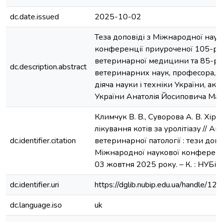
dc.date.issued
2025-10-02
Теза доповіді з Міжнародної наук
конференції приуроченої 105-рі
ветеринарної медицини та 85-рі
dc.description.abstract
ветеринарних наук, професора,з
діяча науки і техніки України, а
України Анатолія Йосиповича Ма
Климчук В. В., Суворова А. В. Хір
лікування котів за уролітіазу // А
dc.identifier.citation
ветеринарної патології : тези доп
Міжнародної наукової конференції,
03 жовтня 2025 року. – К. : НУБіП,
dc.identifier.uri
https://dglib.nubip.edu.ua/handle
dc.language.iso
uk