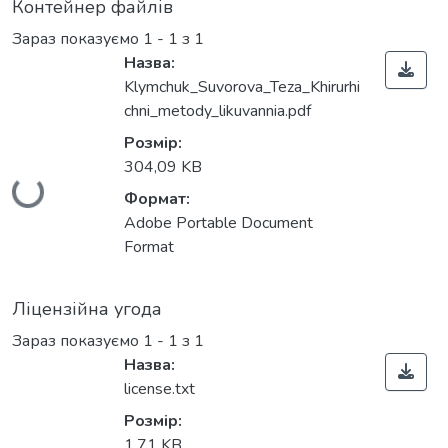
Контейнер файлів
Зараз показуємо
1 - 1 з 1
Назва:
Klymchuk_Suvorova_Teza_Khirurhi
chni_metody_likuvannia.pdf
Вантажиться...
Розмір:
304,09 KB
Формат:
Adobe Portable Document
Format
Ліцензійна угода
Зараз показуємо
1 - 1 з 1
Назва:
license.txt
Розмір:
1,71 KB