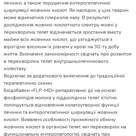
печінки, а також порушення ентерогепатичної
циркуляції жовчних кислот. Як наслідок, у цих тварин
може відмічатися гіперхолія калу. В результаті
дослідження жовчно-кислотного спектру жовчі у
перехворілих телят відзначається зростання вмісту
майже всіх жовчних кислот, що узгоджується з
вірогідно високим їх рівнем у крові на 30-ту добу
життя. Визначені закономірності свідчать про розвиток
в перехворілих телят внутрішньопечінкового
холестазу.
Водночас за додаткового включення до традиційної
терапевтичної схеми
біодобавки «FLP-MD» репаративної дії на основі
фосфоліпідів молока у піддослідних телят істотно
поліпшується відновлення холатоутворної функції
печінки та ентерогепатичної циркуляції жовчних
кислот. Виявлені особливості проміжного обміну
жовчних кислот в організмі телят, які перехворіли на
функціональну ентеропатологію, свідчать про