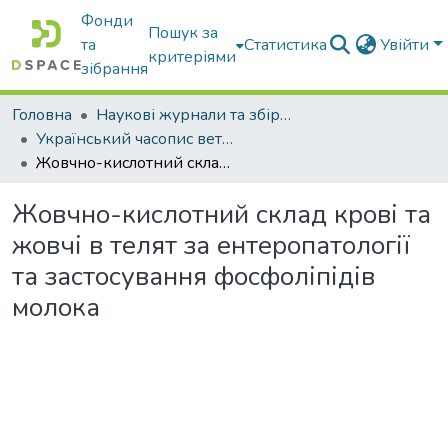
Фонди
Пошук за
та
Статистика
Увійти
критеріями
зібрання
Головна
Наукові журнали та збірники видань
Український часопис ветеринарних наук
Жовчно-кислотний склад крові та жовчі в телят за ентеропатології та застосування фосфоліпідів молока
Жовчно-кислотний склад крові та
жовчі в телят за ентеропатології
та застосування фосфоліпідів
молока