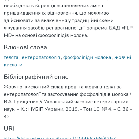
необхідність корекції встановлених змін і
пришвидшення їх відновлення, що можливо
здійснювати за включення у традиційні схеми
лікування засобів репаративної дії, зокрема, БАД «FLP-
MD» на основі фосфоліпідів молока.
Ключові слова
телята
,
ентеропатологія
,
фосфоліпіди молока
,
жовчні
кислоти
Бібліографічний опис
Жовчно-кислотний склад крові та жовчі в телят за
ентеропатології та застосування фосфоліпідів молока /
В.А. Грищенко // Український часопис ветеринарних
наук. – К. : НУБіП України, 2019. - Том 10, № 4. – С. 36 -
43
URI
https://dglib.nubip.edu.ua/handle/123456789/9257