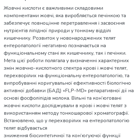
Жовчні кислоти є важливими складовими
компонентами жовчі, яка виробляється печінкою та
забезпечує повноцінне перетравлення і засвоєння
нутрієнтів ліпідної природи у тонкому відділі
кишечнику. Розвиток у новонароджених телят
ентеропатології негативно позначається на
функціональному стані як кишечнику, так і печінки.
Мета цієї роботи полягала у визначенні характерних
змін жовчно-кислотного спектра крові і жовчі телят,
перехворілих на функціональну ентеропатологію, та
випробуванні коригувальної ефективності біологічно
активної добавки (БАД) «FLP-MD» репаративної дії на
основі фосфоліпідів молока. Вільні та кон’юговані
жовчні кислоти досліджували в крові і жовчі телят з
використанням методу тонкошарової хроматографії.
Встановлено, що у перехворілих на ентеропатологію
телят відбувається
зниження біосинтетичної та кон’югуючої функції