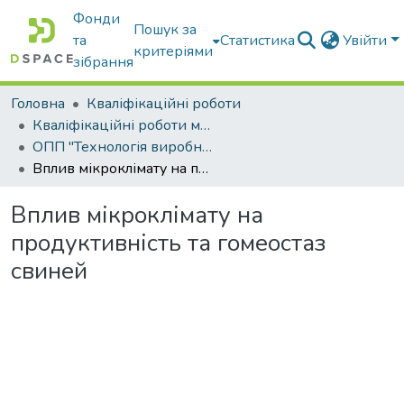
Фонди
Пошук за
та
Статистика
Увійти
критеріями
зібрання
Головна
Кваліфікаційні роботи
Кваліфікаційні роботи магістрів
ОПП "Технологія виробництва і переробки продукції тваринництва"
Вплив мікроклімату на продуктивність та гомеостаз свиней
Вплив мікроклімату на
продуктивність та гомеостаз
свиней