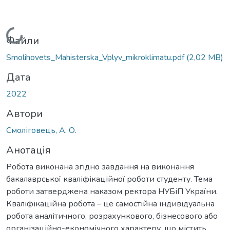
Вантажиться...
Файли
Smolihovets_Мahisterska_Vplyv_mikroklimatu.pdf
(2,02 MB)
Дата
2022
Автори
Смоліговець, А. О.
Анотація
Робота виконана згідно завдання на виконання
бакалаврської кваліфікаційної роботи студенту. Тема
роботи затверджена наказом ректора НУБіП України.
Кваліфікаційна робота – це самостійна індивідуальна
робота аналітичного, розрахункового, бізнесового або
організаційно-економічного характеру, що містить