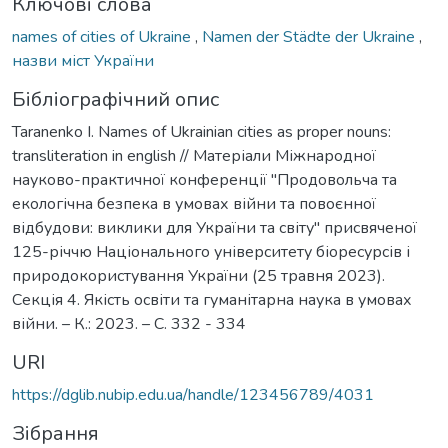
Ключові слова
names of cities of Ukraine
,
Namen der Städte der Ukraine
,
назви міст України
Бібліографічний опис
Taranenko I. Names of Ukrainian cities as proper nouns:
transliteration in english // Матеріали Міжнародної
науково-практичної конференції "Продовольча та
екологічна безпека в умовах війни та повоєнної
відбудови: виклики для України та світу" присвяченої
125-річчю Національного університету біоресурсів і
природокористування України (25 травня 2023).
Секція 4. Якість освіти та гуманітарна наука в умовах
війни. – К.: 2023. – С. 332 - 334
URI
https://dglib.nubip.edu.ua/handle/123456789/4031
Зібрання