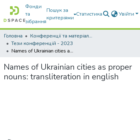
Фонди
Пошук за
та
Статистика
Увійти
критеріями
зібрання
Головна
Конференції та матеріали конференцій
Тези конференцій - 2023
Names of Ukrainian cities as proper nouns: transliteration in english
Names of Ukrainian cities as proper
nouns: transliteration in english
Вантажиться...