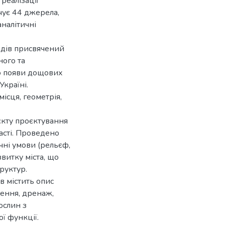
 реалізації
чує 44 джерела,
аналітичні
садів присвячений
ного та
ю появи дощових
Україні.
ісця, геометрія,
єкту проєктування
асті. Проведено
чні умови (рельєф,
звитку міста, що
руктур.
в містить опис
ення, дренаж,
ослин з
ї функції.