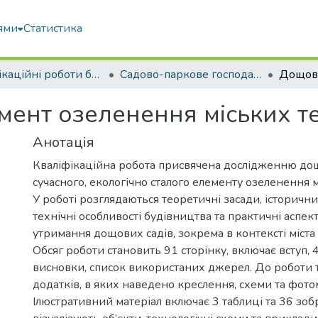
ями
Статистика
Кваліфікаційні роботи бакалаврів
Садово-паркове господарство
мент озеленення міських т
Анотація
Кваліфікаційна робота присвячена дослідженню дощ
сучасного, екологічно сталого елементу озеленення м
У роботі розглядаються теоретичні засади, історичн
технічні особливості будівництва та практичні аспек
утримання дощових садів, зокрема в контексті міст
Обсяг роботи становить 91 сторінку, включає вступ, 4
висновки, список використаних джерел. До роботи 
додатків, в яких наведено креслення, схеми та фото
Ілюстративний матеріал включає 3 таблиці та 36 зо