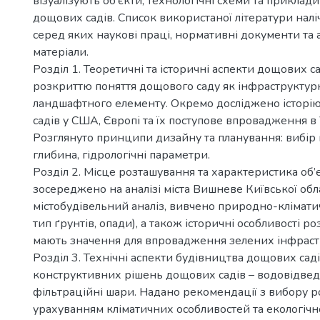
візуалізують об’єкти, технологічні схеми та приклади
дощових садів. Список використаної літератури налі
серед яких наукові праці, нормативні документи та 
матеріали.
Розділ 1. Теоретичні та історичні аспекти дощових 
розкриттю поняття дощового саду як інфраструктур
ландшафтного елементу. Окремо досліджено історі
садів у США, Європі та їх поступове впровадження в 
Розглянуто принципи дизайну та планування: вибір м
глибина, гідрологічні параметри.
Розділ 2. Місце розташування та характеристика об’
зосереджено на аналізі міста Вишневе Київської обл
містобудівельний аналіз, вивчено природно-клімати
тип ґрунтів, опади), а також історичні особливості ро
мають значення для впровадження зелених інфраст
Розділ 3. Технічні аспекти будівництва дощових саді
конструктивних рішень дощових садів – водовідвед
фільтраційні шари. Надано рекомендації з вибору р
урахуванням кліматичних особливостей та екологічно