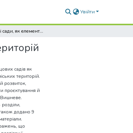
Увійти
Дощові сади, як елемент озеленення міських територій
ериторій
ових садів як
іських територій.
ий розвиток,
ти проєктування й
а Вишневе.
 розділи,
також додано 9
матеріали.
бражень, що