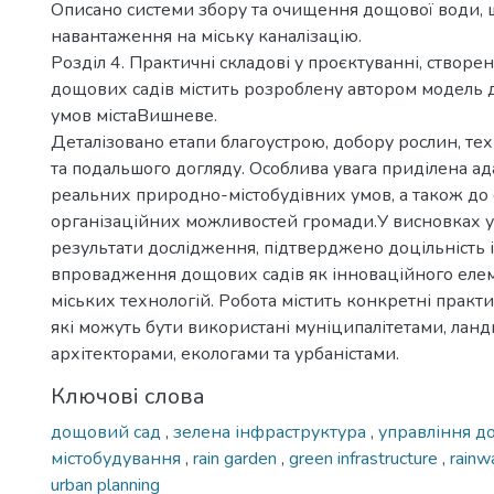
Описано системи збору та очищення дощової води,
навантаження на міську каналізацію.
Розділ 4. Практичні складові у проєктуванні, створен
дощових садів містить розроблену автором модель 
умов містаВишневе.
Деталізовано етапи благоустрою, добору рослин, те
та подальшого догляду. Особлива увага приділена ад
реальних природно-містобудівних умов, а також до
організаційних можливостей громади.У висновках 
результати дослідження, підтверджено доцільність 
впровадження дощових садів як інноваційного еле
міських технологій. Робота містить конкретні практи
які можуть бути використані муніципалітетами, ла
архітекторами, екологами та урбаністами.
Ключові слова
дощовий сад
,
зелена інфраструктура
,
управління 
містобудування
,
rain garden
,
green infrastructure
,
rain
urban planning