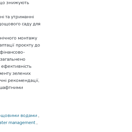
 що знижують
ні та утриманні
дощового саду для
хнічного монтажу
аптації проєкту до
 фінансово-
узагальнено
і ефективність
менту зелених
чні рекомендації,
ндшафтними
дощовими водами
,
water management
,