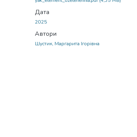
yak_element_ozelenennia.pdf
(4,35 MB)
Дата
2025
Автори
Шустик, Маргарита Ігорівна