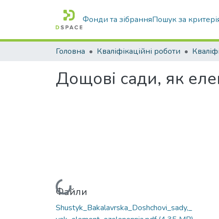
Фонди та зібрання
Пошук за критері
Головна
Кваліфікаційні роботи
Дощові сади, як еле
Вантажиться...
Файли
Shustyk_Bakalavrska_Doshchovi_sady,_