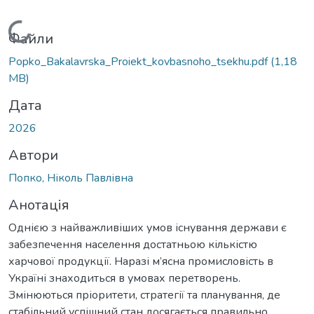
Вантажиться...
Файли
Popko_Bakalavrska_Proiekt_kovbasnoho_tsekhu.pdf
(1,18
MB)
Дата
2026
Автори
Попко, Ніколь Павлівна
Анотація
Однією з найважливіших умов існування держави є
забезпечення населення достатньою кількістю
харчової продукції. Наразі м’ясна промисловість в
Україні знаходиться в умовах перетворень.
Змінюються пріоритети, стратегії та планування, де
стабільний успішний стан досягається правильно