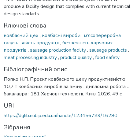
produce a facility design that complies with current technical
design standarts.
Ключові слова
ковбасний цех
,
ковбасні вироби
,
м’ясопереробна
галузь
,
якість продукції
,
безпечність харчових
продуктів
,
sausage production facility
,
sausage products
,
meat processing industry
,
product quality
,
food safety
Бібліографічний опис
Попко Н.П. Проєкт ковбасного цеху продуктивністю
10,7 т ковбасних виробів за зміну : дипломна робота ...
бакалавра : 181 Харчові технології. Київ, 2026. 49 с.
URI
https://dglib.nubip.edu.ua/handle/123456789/16290
Зібрання