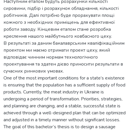
Наступним етапом будуть розрахунки кількості
сировини, підбір і розрахунок обладнання, кількості
робітників. Далі потрібно буде прорахувати площі
кожного з необхідних приміщень для ефективної
роботи заводу. Кінцевим етапом стане розробка
креслення нашого майбутнього ковбасного цеху.
В результаті за даним бакалаврським кваліфікаційним
проектом ми маємо отримати проект цеху, який
відповідає чинним нормам технологічного
проектування та здатен дієво приносити результати в
сучасних ринкових умовах.
Оne of the most important conditions for a state’s existence
is ensuring that the population has a sufficient supply of food
products. Currently, the meat industry in Ukraine is
undergoing a period of transformation. Priorities, strategies,
and planning are changing, and a stable, successful state is
achieved through a well-designed plan that can be optimized
and adjusted in a timely manner without significant losses.
The goal of this bachelor’s thesis is to design a sausage