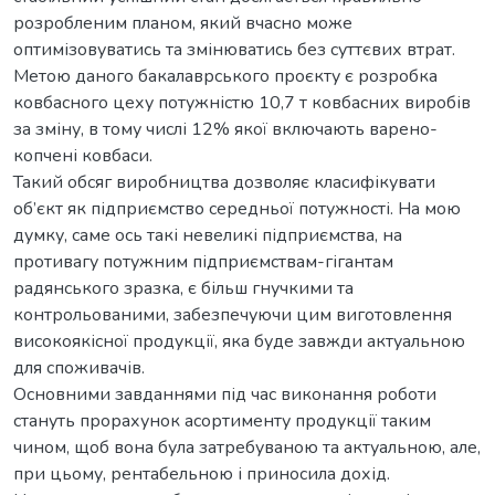
розробленим планом, який вчасно може
оптимізовуватись та змінюватись без суттєвих втрат.
Метою даного бакалаврського проєкту є розробка
ковбасного цеху потужністю 10,7 т ковбасних виробів
за зміну, в тому числі 12% якої включають варено-
копчені ковбаси.
Такий обсяг виробництва дозволяє класифікувати
об’єкт як підприємство середньої потужності. На мою
думку, саме ось такі невеликі підприємства, на
противагу потужним підприємствам-гігантам
радянського зразка, є більш гнучкими та
контрольованими, забезпечуючи цим виготовлення
високоякісної продукції, яка буде завжди актуальною
для споживачів.
Основними завданнями під час виконання роботи
стануть прорахунок асортименту продукції таким
чином, щоб вона була затребуваною та актуальною, але,
при цьому, рентабельною і приносила дохід.