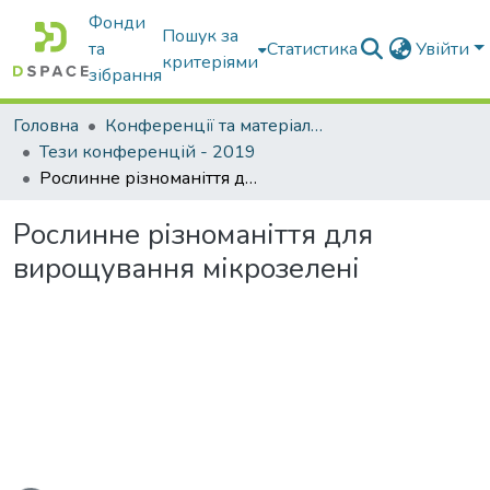
Фонди
Пошук за
та
Статистика
Увійти
критеріями
зібрання
Головна
Конференції та матеріали конференцій
Тези конференцій - 2019
Рослинне різноманіття для вирощування мікрозелені
Рослинне різноманіття для
вирощування мікрозелені
иться...