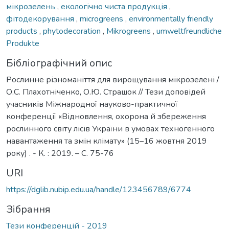
мікрозелень
,
екологічно чиста продукція
,
фітодекорування
,
microgreens
,
environmentally friendly
products
,
phytodecoration
,
Mikrogreens
,
umweltfreundliche
Produkte
Бібліографічний опис
Рослинне різноманіття для вирощування мікрозелені /
О.С. Плахотніченко, О.Ю. Страшок // Тези доповідей
учасників Міжнародної науково-практичної
конференції «Відновлення, охорона й збереження
рослинного світу лісів України в умовах техногенного
навантаження та змін клімату» (15–16 жовтня 2019
року) . - К. : 2019. – C. 75-76
URI
https://dglib.nubip.edu.ua/handle/123456789/6774
Зібрання
Тези конференцій - 2019