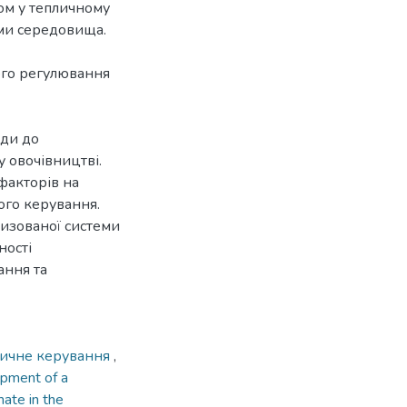
ом у тепличному
ми середовища.
ого регулювання
оди до
 овочівництві.
факторів на
ого керування.
изованої системи
ності
ання та
тичне керування
,
pment of a
mate in the