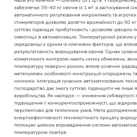
набагато нижчий — близько 591 ц/га. У середньому
забезпечує 35–40 кг овочів із 1 м², а застосування си
автоматичного регулювання мікроклімату та агротех
стимуляторів дозволяє досягти врожайності до 50 кг 
суттєво підвищує прибутковість і дозволяє швидко 
інвестиції в автоматизацію. Температурний режим 
середовищі є одним із ключових факторів, що впли
результативність вирощування овочів. Однак сучасн
кліматичного контролю мають низку обмежень: вон
температуру поверхні рослин, вплив сонячної радіаці
метеоумови, особливості конструкцій огороджень та 
чинники. Інтеграція сучасних автоматизованих техн
господарство дає змогу суттєво підвищити не лише як
виробництва. Як наслідок — зниження собівартості п
підвищення її конкурентоспроможності, що відкрива
перспективи для тепличних умов. Мета дослідженн
енергоефективності технологічного процесу вирощу
теплицях шляхом впровадження системи автоматиз
температурою повітря.