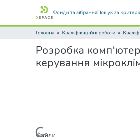
Фонди та зібрання
Пошук за критері
Головна
Кваліфікаційні роботи
Розробка комп'ютер
керування мікроклім
Вантажиться...
Файли