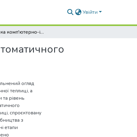
Увійти
Розробка комп'ютерно-інтегрованої системи автоматичного керування мікрокліматом в теплиці
втоматичного
альнений огляд
ної теплиці, а
 та рівень
атичного
иці, спроєктовану
обництва з
ні етапи
нено