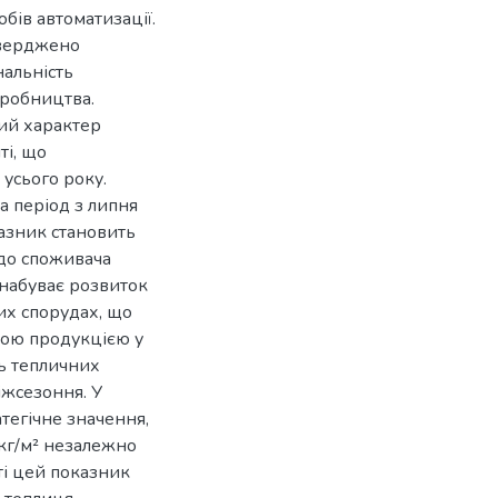
бів автоматизації.
тверджено
нальність
иробництва.
ний характер
ті, що
усього року.
а період з липня
казник становить
 до споживача
 набуває розвиток
их спорудах, що
вою продукцією у
ь тепличних
іжсезоння. У
тегічне значення,
 кг/м² незалежно
нті цей показник