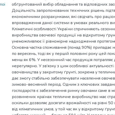
noi
обґрунтований вибір обладнання та відповідних засо
Доцільність запропонованих технічних рішень під
економічними розрахунками, які свідчать про раціо
впровадження даної системи в умовах реального в
Кліматичні особливості України спричиняють сезон
виробництва овочевої продукції на відкритому ґрун
унеможливлює її рівномірне надходження протягом 
Основна частка споживання (понад 90%) припадає н
по вересень, тоді як у першій половині року цей по
менш як 6%. У несезонний час продукція потрапляє
нерегулярно. У зв’язку з цим особливої актуальності
овочівництва у закритому ґрунті, зокрема у тепличн
дає змогу стабільно забезпечувати населення овоче
зимово-весняний період. Одним з ключових завдан
господарств є забезпечення ринку овочами саме в м
розвинених країнах тепличне виробництво має стра
оскільки дозволяє досягати врожайності на рівні 50
від кліматичних умов, у той час як у відкритому ґру