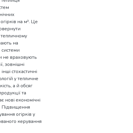
, теплиця
стем
нічних
огірків на м². Це
повернути
у тепличному
вають на
і системи
и не враховують
ї, зовнішні
інші стохастичні
ологій у тепличне
ість, а й обсяг
родукції та
є нові економічні
я: Підвищення
вання огірків у
ованого керування