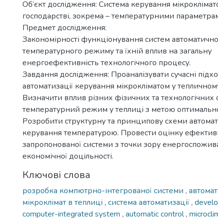
Об’єкт дослідження: Система керування мікроклімат
господарстві, зокрема – температурними параметра
Предмет дослідження:
Закономірності функціонування систем автоматичн
температурного режиму та їхній вплив на загальну
енергоефективність технологічного процесу.
Завдання дослідження: Проаналізувати сучасні підх
автоматизації керування мікрокліматом у тепличному
Визначити вплив різних фізичних та технологічних 
температурний режим у теплиці з метою оптимальн
Розробити структурну та принципову схеми автомат
керування температурою. Провести оцінку ефектив
запропонованої системи з точки зору енергоспожив
економічної доцільності.
Ключові слова
розробка компютрно-інтегрованої системи
,
автома
мікроклімат в теплиці
,
система автоматизації
,
develo
computer-integrated system
,
automatic control
,
microcli