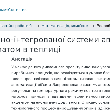
ями
Статистика
Кваліфікаційні роботи бакалаврів
Автоматизація, комп’ютерно-інтегровані технології та робототехніка
но-інтегрованої системи а
атом в теплиці
Анотація
У межах даного дипломного проєкту виконано узаг
виробничих процесів, що реалізуються в умовах блоч
також проаналізовано наявні автоматизовані системи
автоматизації об’єкта. Запропоновано систему автом
регулювання температурного режиму повітря в тепл
на основі принципів підвищення ефективності вир
акцентом на економічну доцільність. Описано основ
технологічного процесу вирощування огірків, здійс