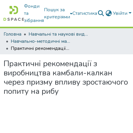
Фонди
Пошук за
та
Статистика
Увійти
критеріями
зібрання
Головна
Навчальні та наукові видання
Навчально-методичні матеріали
Практичні рекомендації з виробництва камбали-калкан через призму впливу зростаючого попиту на рибу
Практичні рекомендації з
виробництва камбали-калкан
через призму впливу зростаючого
попиту на рибу