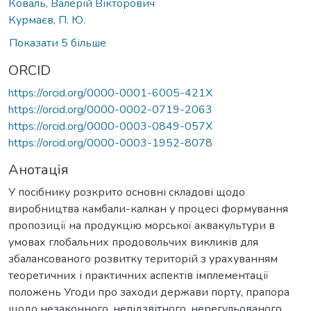
Коваль, Валерій Вікторович
Курмаєв, П. Ю.
Показати 5 більше
ORCID
https://orcid.org/0000-0001-6005-421X
https://orcid.org/0000-0002-0719-2063
https://orcid.org/0000-0003-0849-057X
https://orcid.org/0000-0003-1952-8078
Анотація
У посібнику розкрито основні складові щодо
виробництва камбали-калкан у процесі формування
пропозиції на продукцію морської аквакультури в
умовах глобальних продовольчих викликів для
збалансованого розвитку територій з урахуванням
теоретичних і практичних аспектів імплементації
положень Угоди про заходи держави порту, прапора
щодо незаконного, непідзвітного, нерегульованого