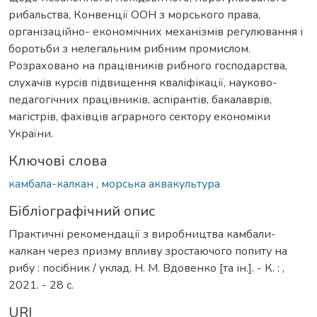
рибальства, Конвенції ООН з морського права,
організаційно- економічних механізмів регулювання і
боротьби з нелегальним рибним промислом.
Розраховано на працівників рибного господарства,
слухачів курсів підвищення кваліфікації, науково-
педагогічних працівників, аспірантів, бакалаврів,
магістрів, фахівців аграрного сектору економіки
України.
Ключові слова
камбала-калкан
,
морська аквакультура
Бібліографічний опис
Практичні рекомендації з виробництва камбали-
калкан через призму впливу зростаючого попиту на
рибу : посібник / уклад. Н. М. Вдовенко [та ін.]. - К. : ,
2021. - 28 с.
URI