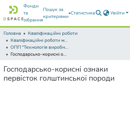
Фонди
Пошук за
та
Статистика
Увійти
критеріями
зібрання
Головна
Кваліфікаційні роботи
Кваліфікаційні роботи магістрів
ОПП "Технологія виробництва і переробки продукції тваринництва"
Господарсько-корисні ознаки первісток голштинської породи
Господарсько-корисні ознаки
первісток голштинської породи