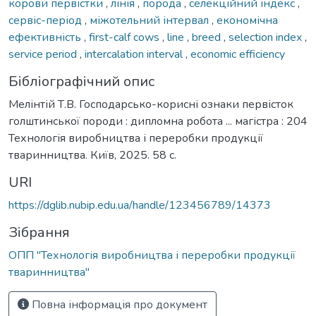
корови первістки
,
лінія
,
порода
,
селекційний індекс
,
сервіс-період
,
міжотельний інтервал
,
економічна
ефективність
,
first-calf cows
,
line
,
breed
,
selection index
,
service period
,
intercalation interval
,
economic efficiency
Бібліографічний опис
Мелінтій Т.В. Господарсько-корисні ознаки первісток
голштинської породи : дипломна робота ... магістра : 204
Технологія виробництва і переробки продукції
тваринництва. Київ, 2025. 58 с.
URI
https://dglib.nubip.edu.ua/handle/123456789/14373
Зібрання
ОПП "Технологія виробництва і переробки продукції
тваринництва"
Повна інформація про документ