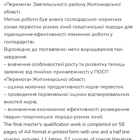
«Перемога» Звягельського району Житомирської
області.
Метою роботи був аналіз господарсько-корисних
ознак первісток різних ліній голштинської породи для
підвищення ефективності племінної роботи у
господарстві.
Відповідно до поставленої мети вирішувалися такі
завдання:
– вивчення особливостей росту та розвитку телиць
залежно від лінійної приналежності у ПОСП
«Перемога» Житомирської області;
– оцінка молочної продуктивності корів-первісток;
– проведення порівняльної оцінки відтворювальних
якостей корів;
– визначення економічної ефективності розведення
тварин голштинської породи різних ліній.
The final master's qualification work is completed on 58
pages of A4 format in printed form with one and a half line
spacing, includes 11 tables, 57 sources of special literature.