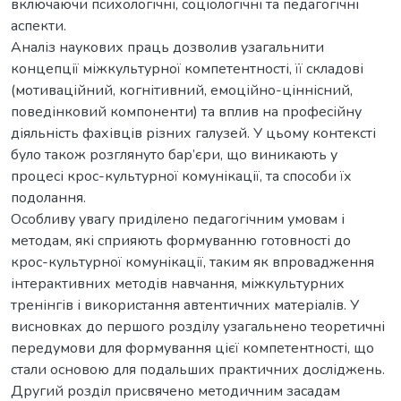
включаючи психологічні, соціологічні та педагогічні
аспекти.
Аналіз наукових праць дозволив узагальнити
концепції міжкультурної компетентності, її складові
(мотиваційний, когнітивний, емоційно-ціннісний,
поведінковий компоненти) та вплив на професійну
діяльність фахівців різних галузей. У цьому контексті
було також розглянуто бар’єри, що виникають у
процесі крос-культурної комунікації, та способи їх
подолання.
Особливу увагу приділено педагогічним умовам і
методам, які сприяють формуванню готовності до
крос-культурної комунікації, таким як впровадження
інтерактивних методів навчання, міжкультурних
тренінгів і використання автентичних матеріалів. У
висновках до першого розділу узагальнено теоретичні
передумови для формування цієї компетентності, що
стали основою для подальших практичних досліджень.
Другий розділ присвячено методичним засадам