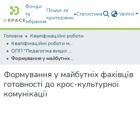
Фонди
Пошук за
та
Статистика
Увійти
критеріями
зібрання
Головна
Кваліфікаційні роботи
Кваліфікаційні роботи магістрів
ОПП "Педагогіка вищої школи"
Формування у майбутніх фахівців готовності до крос-культурної комунікації
Формування у майбутніх фахівців
готовності до крос-культурної
комунікації