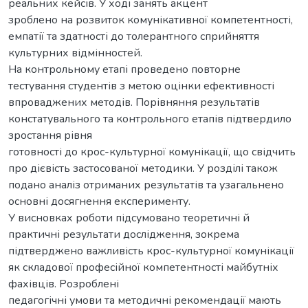
реальних кейсів. У ході занять акцент
зроблено на розвиток комунікативної компетентності,
емпатії та здатності до толерантного сприйняття
культурних відмінностей.
На контрольному етапі проведено повторне
тестування студентів з метою оцінки ефективності
впроваджених методів. Порівняння результатів
констатувального та контрольного етапів підтвердило
зростання рівня
готовності до крос-культурної комунікації, що свідчить
про дієвість застосованої методики. У розділі також
подано аналіз отриманих результатів та узагальнено
основні досягнення експерименту.
У висновках роботи підсумовано теоретичні й
практичні результати дослідження, зокрема
підтверджено важливість крос-культурної комунікації
як складової професійної компетентності майбутніх
фахівців. Розроблені
педагогічні умови та методичні рекомендації мають