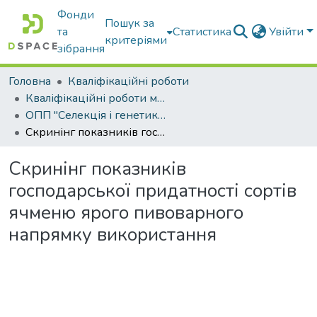
Фонди
Пошук за
та
Статистика
Увійти
критеріями
зібрання
Головна
Кваліфікаційні роботи
Кваліфікаційні роботи магістрів
ОПП "Селекція і генетика сільськогосподарських культур"
Скринінг показників господарської придатності сортів ячменю ярого пивоварного напрямку використання
Скринінг показників
господарської придатності сортів
ячменю ярого пивоварного
напрямку використання