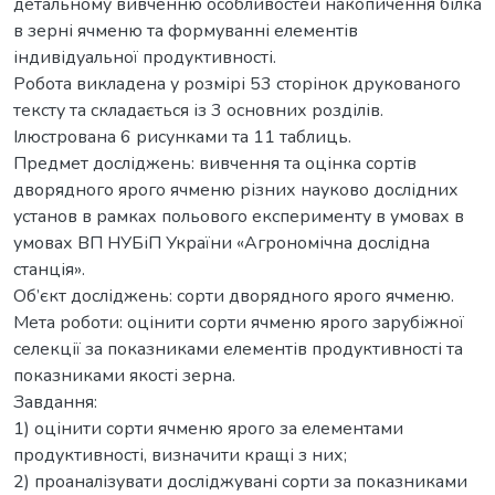
детальному вивченню особливостей накопичення білка
в зерні ячменю та формуванні елементів
індивідуальної продуктивності.
Робота викладена у розмірі 53 сторінок друкованого
тексту та складається із 3 основних розділів.
Ілюстрована 6 рисунками та 11 таблиць.
Предмет досліджень: вивчення та оцінка сортів
дворядного ярого ячменю різних науково дослідних
установ в рамках польового експерименту в умовах в
умовах ВП НУБіП України «Агрономічна дослідна
станція».
Об’єкт досліджень: сорти дворядного ярого ячменю.
Мета роботи: оцінити сорти ячменю ярого зарубіжної
селекції за показниками елементів продуктивності та
показниками якості зерна.
Завдання:
1) оцінити сорти ячменю ярого за елементами
продуктивності, визначити кращі з них;
2) проаналізувати досліджувані сорти за показниками