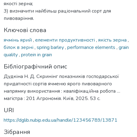
якості зерна;
3) визначити найбільш раціональний сорт для
пивоваріння.
Ключові слова
ячмінь ярий
,
елементи продуктивності
,
якість зерна
,
білок в зерні
,
spring barley
,
performance elements
,
grain
quality
,
protein in grain
Бібліографічний опис
Дудкіна Н. Д. Скринінг показників господарської
придатності сортів ячменю ярого пивоварного
напрямку використання : кваліфікаційна робота …
магістра : 201 Агрономія. Київ, 2025. 53 с.
URI
https://dglib.nubip.edu.ua/handle/123456789/13871
Зібрання