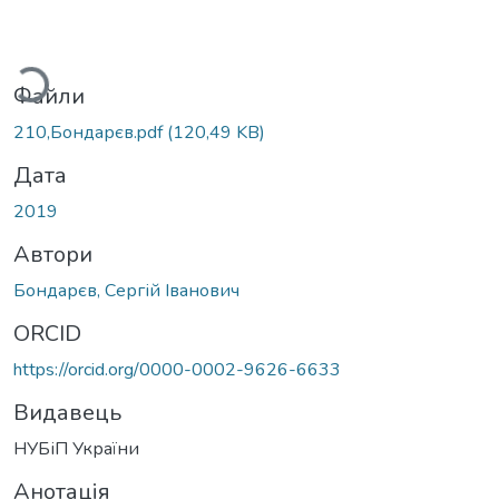
ажиться...
Файли
210,Бондарєв.pdf
(120,49 KB)
Дата
2019
Автори
Бондарєв, Сергій Іванович
ORCID
https://orcid.org/0000-0002-9626-6633
Видавець
НУБіП України
Анотація