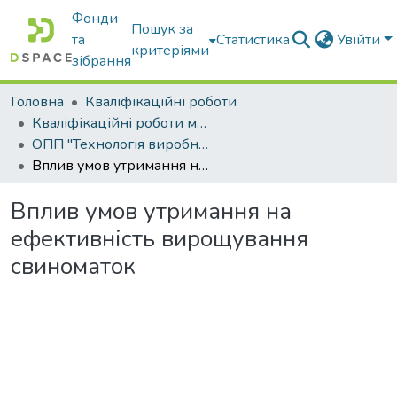
Фонди
Пошук за
та
Статистика
Увійти
критеріями
зібрання
Головна
Кваліфікаційні роботи
Кваліфікаційні роботи магістрів
ОПП "Технологія виробництва і переробки продукції тваринництва"
Вплив умов утримання на ефективність вирощування свиноматок
Вплив умов утримання на
ефективність вирощування
свиноматок