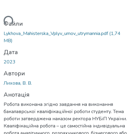
ться...
Файли
Lykhova_Mahisterska_Vplyv_umov_utrymannia.pdf
(1,74
MB)
Дата
2023
Автори
Лихова, В. В.
Анотація
Робота виконана згідно завдання на виконання
бакалаврської кваліфікаційної роботи студенту. Тема
роботи затверджена наказом ректора НУБіП України.
Кваліфікаційна робота – це самостійна індивідуальна
робота аналітичного, розрахункового, бізнесового або