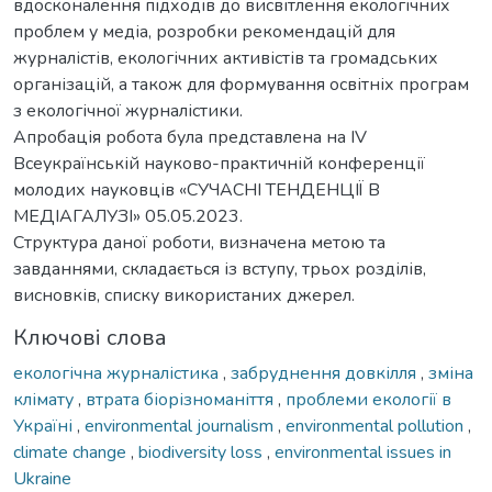
вдосконалення підходів до висвітлення екологічних
проблем у медіа, розробки рекомендацій для
журналістів, екологічних активістів та громадських
організацій, а також для формування освітніх програм
з екологічної журналістики.
Апробація робота була представлена на ІV
Всеукраїнській науково-практичній конференції
молодих науковців «СУЧАСНІ ТЕНДЕНЦІЇ В
МЕДІАГАЛУЗІ» 05.05.2023.
Структура даної роботи, визначена метою та
завданнями, складається із вступу, трьох розділів,
висновків, списку використаних джерел.
Ключові слова
екологічна журналістика
,
забруднення довкілля
,
зміна
клімату
,
втрата біорізноманіття
,
проблеми екології в
Україні
,
environmental journalism
,
environmental pollution
,
climate change
,
biodiversity loss
,
environmental issues in
Ukraine