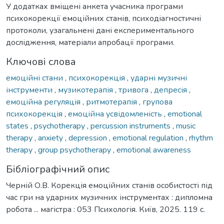
У додатках вміщені анкета учасника програми
психокорекції емоційних станів, психодіагностичні
протоколи, узагальнені дані експериментального
дослідження, матеріали апробації програми.
Ключові слова
емоційні стани
,
психокорекція
,
ударні музичні
інструменти
,
музикотерапія
,
тривога
,
депресія
,
емоційна регуляція
,
ритмотерапія
,
групова
психокорекція
,
емоційна усвідомленість
,
emotional
states
,
psychotherapy
,
percussion instruments
,
music
therapy
,
anxiety
,
depression
,
emotional regulation
,
rhythm
therapy
,
group psychotherapy
,
emotional awareness
Бібліографічний опис
Черній О.В. Корекція емоційних станів особистості під
час гри на ударних музичних інструментах : дипломна
робота ... магістра : 053 Психологія. Київ, 2025. 119 с.