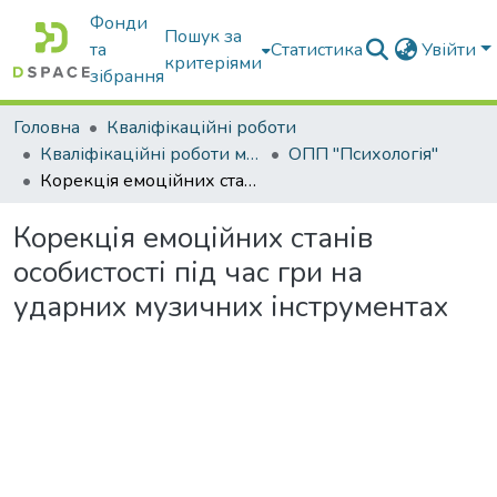
Фонди
Пошук за
та
Статистика
Увійти
критеріями
зібрання
Головна
Кваліфікаційні роботи
Кваліфікаційні роботи магістрів
ОПП "Психологія"
Корекція емоційних станів особистості під час гри на ударних музичних інструментах
Корекція емоційних станів
особистості під час гри на
ударних музичних інструментах