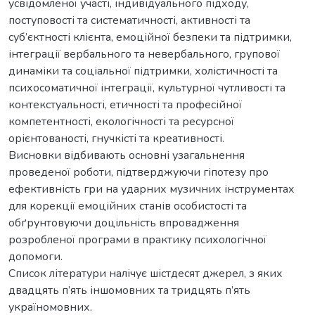
усвідомленої участі, індивідуального підходу,
поступовості та систематичності, активності та
суб’єктності клієнта, емоційної безпеки та підтримки,
інтеграції вербального та невербального, групової
динаміки та соціальної підтримки, холістичності та
психосоматичної інтеграції, культурної чутливості та
контекстуальності, етичності та професійної
компетентності, екологічності та ресурсної
орієнтованості, гнучкісті та креативності.
Висновки відбивають основні узагальнення
проведеної роботи, підтверджуючи гіпотезу про
ефективність гри на ударних музичних інструментах
для корекції емоційних станів особистості та
обґрунтовуючи доцільність впровадження
розробленої програми в практику психологічної
допомоги.
Список літератури налічує шістдесят джерел, з яких
двадцять п’ять іншомовних та тридцять п’ять
україномовних.