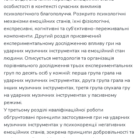
особистості в контексті сучасних викликів
психологічного благополуччя. Розкрито психологічні
механізми емоційних станів, їхні фізіологічні,
експресивні, когнітивні та суб’єктивно-переживальні
компоненти. Другий розділ присвячений
експериментальному дослідженню впливу гри на
ударних музичних інструментах на емоційний стан
людини. Описується методологія та організація
порівняльного дослідження трьох експериментальних
груп по десять осіб у кожній: перша група грала на
ударних музичних інструментах, друга група грала на
інших музичних інструментах, третя група слухала гру
на ударних музичних інструментах у пасивному
режимі.
У третьому розділі кваліфікаційної роботи
обґрунтовані принципи застосування гри на ударних
музичних інструментах у психокорекції негативних
емоційних станів, зокрема принципи добровільності та