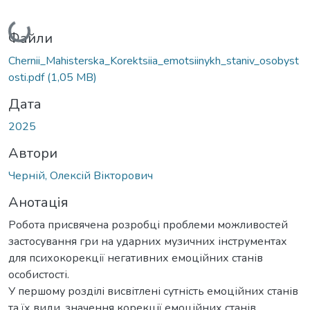
Вантажиться...
Файли
Chernii_Mahisterska_Korektsiia_emotsiinykh_staniv_osobyst
osti.pdf
(1,05 MB)
Дата
2025
Автори
Черній, Олексій Вікторович
Анотація
Робота присвячена розробці проблеми можливостей
застосування гри на ударних музичних інструментах
для психокорекції негативних емоційних станів
особистості.
У першому розділі висвітлені сутність емоційних станів
та їх види, значення корекції емоційних станів