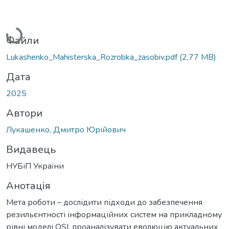
Вантажиться...
Файли
Lukashenko_Mahisterska_Rozrobka_zasobiv.pdf
(2,77 MB)
Дата
2025
Автори
Лукашенко, Дмитро Юрійович
Видавець
НУБіП України
Анотація
Мета роботи – дослідити підходи до забезпечення
резильєнтності інформаційних систем на прикладному
рівні моделі OSI, проаналізувати еволюцію актуальних