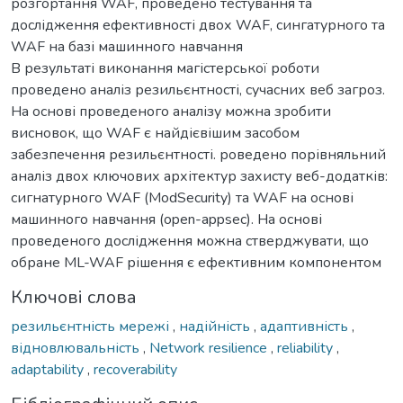
розгортання WAF, проведено тестування та
дослідження ефективності двох WAF, сингатурного та
WAF на базі машинного навчання
В результаті виконання магістерської роботи
проведено аналіз резильєнтності, сучасних веб загроз.
На основі проведеного аналізу можна зробити
висновок, що WAF є найдієвішим засобом
забезпечення резильєнтності. роведено порівняльний
аналіз двох ключових архітектур захисту веб-додатків:
сигнатурного WAF (ModSecurity) та WAF на основі
машинного навчання (open-appsec). На основі
проведеного дослідження можна стверджувати, що
обране ML-WAF рішення є ефективним компонентом
Ключові слова
резильєнтність мережі
,
надійність
,
адаптивність
,
відновлювальність
,
Network resilience
,
reliability
,
adaptability
,
recoverability