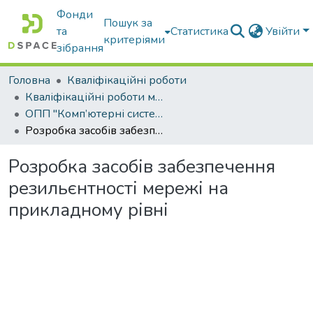
Фонди
Пошук за
та
Статистика
Увійти
критеріями
зібрання
Головна
Кваліфікаційні роботи
Кваліфікаційні роботи магістрів
ОПП "Комп’ютерні системи і мережі"
Розробка засобів забезпечення резильєнтності мережі на прикладному рівні
Розробка засобів забезпечення
резильєнтності мережі на
прикладному рівні