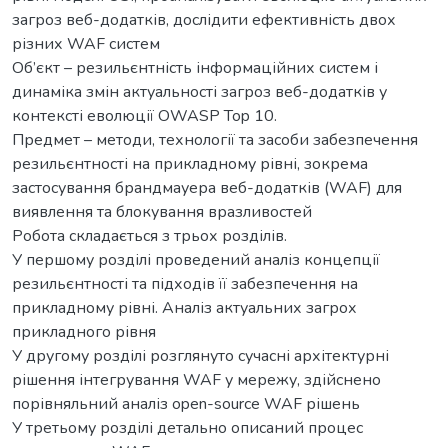
загроз веб-додатків, дослідити ефективність двох
різних WAF систем
Об’єкт – резильєнтність інформаційних систем і
динаміка змін актуальності загроз веб-додатків у
контексті еволюції OWASP Top 10.
Предмет – методи, технології та засоби забезпечення
резильєнтності на прикладному рівні, зокрема
застосування брандмауера веб-додатків (WAF) для
виявлення та блокування вразливостей
Робота складається з трьох розділів.
У першому розділі проведений аналіз концепції
резильєнтності та підходів її забезпечення на
прикладному рівні. Аналіз актуальних загрох
прикладного рівня
У другому розділі розглянуто сучасні архітектурні
рішення інтегрування WAF у мережу, здійснено
порівняльний аналіз open-source WAF рішень
У третьому розділі детально описаний процес