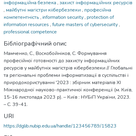
інформаційна безпека
,
захист інформаційних ресурсів
,
майбутні магістри кіібербезпеки
,
професійна
компетентність
,
information security
,
protection of
information resources
,
future masters of cybersecurity
,
professional competence
Бібліографічний опис
Мамченко, С., Воскобойніков, С. Формування
професійної готовності до захисту інформаційних
ресурсів у майбутніх магістрів кібербезпеки // Глобальні
та регіональні проблеми інформатизації в суспільстві і
природокористуванні '2023 : збірник матеріалів XI
Міжнародної науково-практичної конференції (м. Київ,
15-16 листопада 2023 р). – Київ : НУБіП України, 2023.
– С. 39-41.
URI
https://dglib.nubip.edu.ua/handle/123456789/15823