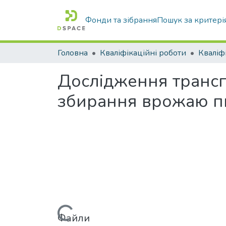
Фонди та зібрання
Пошук за критері
Головна
Кваліфікаційні роботи
Дослідження трансп
збирання врожаю пш
Файли