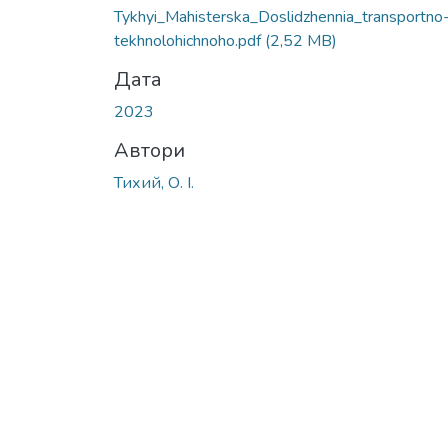
Вантажиться...
Tykhyi_Mahisterska_Doslidzhennia_transportno
tekhnolohichnoho.pdf
(2,52 MB)
Дата
2023
Автори
Тихий, О. І.