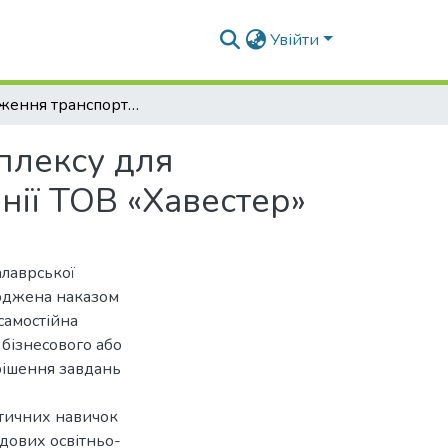
Увійти
Дослідження транспортно-технологічного комплексу для збирання врожаю пшениці в умовах агрокомпанії ТОВ «Хавестер»
плексу для
ії ТОВ «Хавестер»
алаврської
ерджена наказом
самостійна
 бізнесового або
рішення завдань
ктичних навичок
адових освітньо-