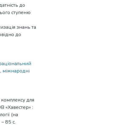
датність до
нього ступеню
изація знань та
овідно до
раціональний
ь
,
міжнародні
 комплексу для
В «Хавестер» :
огії (на
– 85 с.