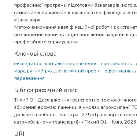
-
професійної програми підготовки бакалаврів, його з
самостійної професійної діяльності як фахівця освіт
«Бакалавр».
Метою виконання кваліфікаційної роботи є системат
розширення навичок щодо вирішення завдань відп
професійного спрямування.
Ключові слова
експедитор
,
вантажні перевезення
,
вантажопотік
,
маршрутний рух
,
логістичний проект
,
ефективніст
перевезення
Бібліографічний опис
Тихий О.І. Дослідження транспортно-технологічного
збирання врожаю пшениці в умовах агрокомпанії ТО
дипломна робота ... магістра : 275 «Транспортні технол
автомобільному транспорті)» / Тихий О.І. - Київ, 2023. 
URI