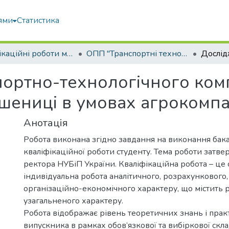
ями
Статистика
Кваліфікаційні роботи магістрів
ОПП "Транспортні технології на автомобільному транспорті"
ортно-технологічного ком
ениці в умовах агрокомпан
Анотація
Робота виконана згідно завдання на виконання бак
кваліфікаційної роботи студенту. Тема роботи затв
ректора НУБіП України. Кваліфікаційна робота – це 
індивідуальна робота аналітичного, розрахункового,
організаційно-економічного характеру, що містить 
узагальненого характеру.
Робота відображає рівень теоретичних знань і пра
випускника в рамках обов’язкової та вибіркової скл