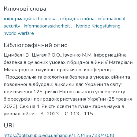
Ключові слова
інформаційна безпека
,
гібридна війна
,
informational
security
,
Informationssicherheit
,
Hybride Kriegsführung
,
hybrid warfare
Бібліографічний опис
Цимбал І.В., Шугалій О.О., Івченко М.М. Інформаційна
безпека в сучасних умовах гібридної війни // Матеріали
Міжнародної науково-практичної конференції
"Продовольча та екологічна безпека в умовах війни та
повоєнної відбудови: виклики для України та світу"
присвяченої 125-річчю Національного університету
біоресурсів і природокористування України (25 травня
2023). Секція 4. Якість освіти та гуманітарна наука в
умовах війни. – К.: 2023. – С. 113 - 115
URI
https://dglib.nubip.edu.ua/handle/123456789/4038