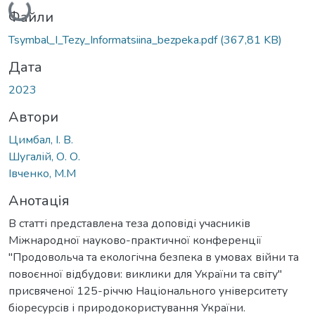
Файли
Tsymbal_I_Tezy_Informatsiina_bezpeka.pdf
(367,81 KB)
Дата
2023
Автори
Цимбал, І. В.
Шугалій, О. О.
Івченко, М.М
Анотація
В статті представлена теза доповіді учасників
Міжнародної науково-практичної конференції
"Продовольча та екологічна безпека в умовах війни та
повоєнної відбудови: виклики для України та світу"
присвяченої 125-річчю Національного університету
біоресурсів і природокористування України.