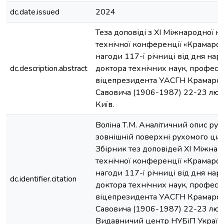
dc.date.issued
2024
Теза доповіді з ХІ Міжнародної н
технічної конференції «Крамаров
нагоди 117-ї річниці від дня на
dc.description.abstract
доктора технічних наук, професо
віцепрезидента УАСГН Крамаро
Савовича (1906-1987) 22-23 лют. 
Київ.
Воліна Т.М. Аналітичний опис рух
зовнішній поверхні рухомого цилі
Збірник тез доповідей ХI Міжнар
технічної конференції «Крамаров
нагоди 117-ї річниці від дня на
dc.identifier.citation
доктора технічних наук, професо
віцепрезидента УАСГН Крамаро
Савовича (1906-1987) 22-23 лют. 2
Видавничий центр НУБіП України,