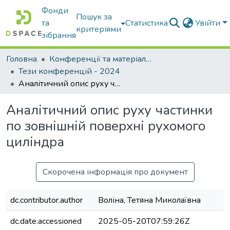
Фонди
Пошук за
та
Статистика
Увійти
критеріями
зібрання
Головна
Конференції та матеріали конференцій
Тези конференцій - 2024
Аналітичний опис руху частинки по зовнішній поверхні рухомого циліндра
Аналітичний опис руху частинки
по зовнішній поверхні рухомого
циліндра
Скорочена інформація про документ
dc.contributor.author
Воліна, Тетяна Миколаївна
dc.date.accessioned
2025-05-20T07:59:26Z