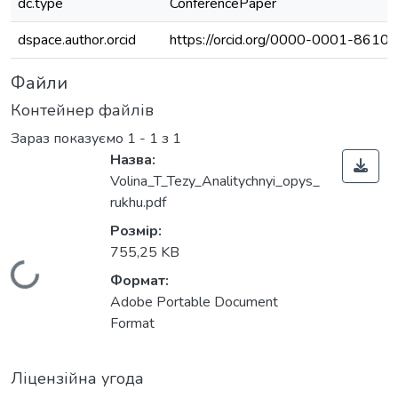
dc.type
ConferencePaper
dspace.author.orcid
https://orcid.org/0000-0001-8610
Файли
Контейнер файлів
Зараз показуємо
1 - 1 з 1
Назва:
Volina_T_Tezy_Analitychnyi_opys_
rukhu.pdf
Розмір:
755,25 KB
Вантажиться...
Формат:
Adobe Portable Document
Format
Ліцензійна угода