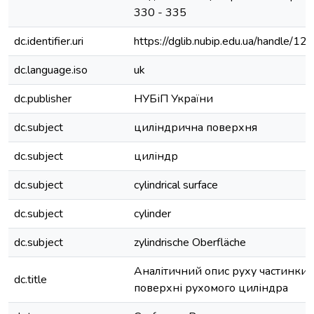
330 - 335
dc.identifier.uri
https://dglib.nubip.edu.ua/handle
dc.language.iso
uk
dc.publisher
НУБіП України
dc.subject
циліндрична поверхня
dc.subject
циліндр
dc.subject
cylindrical surface
dc.subject
cylinder
dc.subject
zylindrische Oberfläche
Аналітичний опис руху частинки 
dc.title
поверхні рухомого циліндра