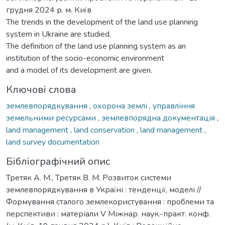
грудня 2024 р. м. Київ
The trends in the development of the land use planning
system in Ukraine are studied.
The definition of the land use planning system as an
institution of the socio-economic environment
and a model of its development are given.
Ключові слова
землевпорядкування
,
охорона землі
,
управління
земельними ресурсами
,
землевпорядна документація
,
land management
,
land conservation
,
land management
,
land survey documentation
Бібліографічний опис
Третяк А. М., Третяк В. М. Розвиток системи
землевпорядкування в Україні : тенденції, моделі //
Формування сталого землекористування : проблеми та
перспективи : матеріали V Міжнар. наук.-практ. конф.