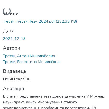
Вантажиться...
Файли
Tretiak_Tretiak_Tezy_2024.pdf
(292,39 KB)
Дата
2024-12-19
Автори
Третяк, Антон Миколайович
Третяк, Валентина Миколаївна
Видавець
НУБіП України
Анотація
В статті представлена теза доповіді учасника V Міжнар.
наук.-практ. конф. «Формування сталого
землекористування: проблеми та перспективи» 19