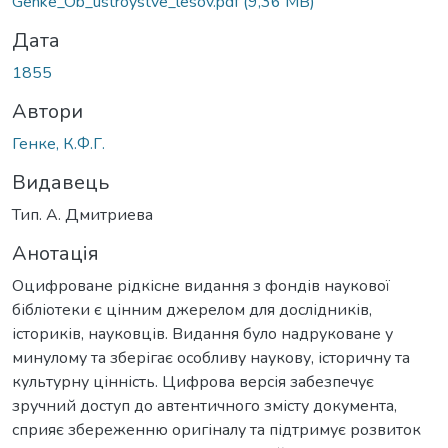
Genke_Ob_ustroystve_lesov.pdf
(9,36 MB)
Дата
1855
Автори
Генке, К.Ф.Г.
Видавець
Тип. А. Дмитриева
Анотація
Оцифроване рідкісне видання з фондів наукової
бібліотеки є цінним джерелом для дослідників,
істориків, науковців. Видання було надруковане у
минулому та зберігає особливу наукову, історичну та
культурну цінність. Цифрова версія забезпечує
зручний доступ до автентичного змісту документа,
сприяє збереженню оригіналу та підтримує розвиток