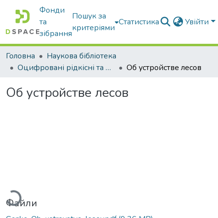
Фонди
Пошук за
та
Статистика
Увійти
критеріями
зібрання
Головна
Наукова бібліотека
Оцифровані рідкісні та цінні видання з фонду наукової бібліотеки
Об устройстве лесов
Об устройстве лесов
иться...
Файли