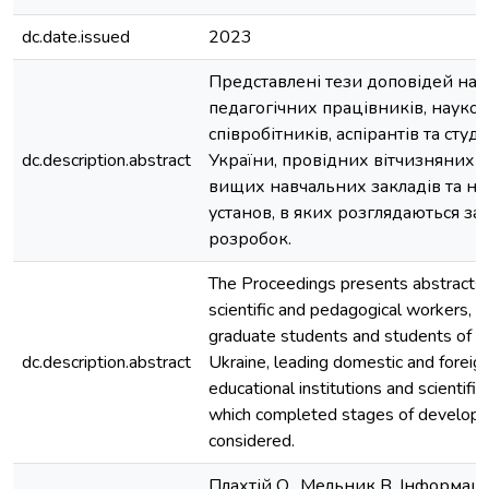
dc.date.issued
2023
Представлені тези доповідей нау
педагогічних працівників, науко
співробітників, аспірантів та студ
dc.description.abstract
України, провідних вітчизняних 
вищих навчальних закладів та н
установ, в яких розглядаються за
розробок.
The Proceedings presents abstracts 
scientific and pedagogical workers, re
graduate students and students of 
dc.description.abstract
Ukraine, leading domestic and foreign
educational institutions and scientific i
which completed stages of develop
considered.
Плахтій О., Мельник В. Інформацій