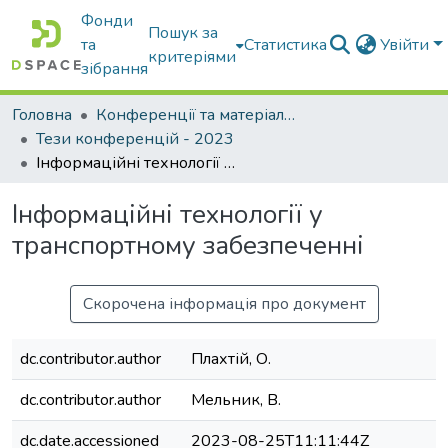
Фонди
Пошук за
та
Статистика
Увійти
критеріями
зібрання
Головна
Конференції та матеріали конференцій
Тези конференцій - 2023
Інформаційні технології у транспортному забезпеченні
Інформаційні технології у
транспортному забезпеченні
Скорочена інформація про документ
dc.contributor.author
Плахтій, О.
dc.contributor.author
Мельник, В.
dc.date.accessioned
2023-08-25T11:11:44Z