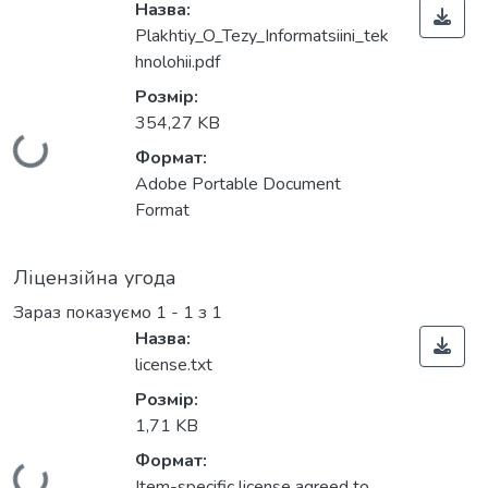
Назва:
Plakhtiy_O_Tezy_Informatsiini_tek
hnolohii.pdf
Розмір:
354,27 KB
Вантажиться...
Формат:
Adobe Portable Document
Format
Ліцензійна угода
Зараз показуємо
1 - 1 з 1
Назва:
license.txt
Розмір:
1,71 KB
Формат:
Вантажиться...
Item-specific license agreed to