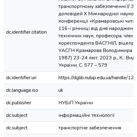
транспортному забезпеченні // Зб
доповідей Х Міжнародної науков
конференції «Крамаровські читан
116-ї річниці від дня народженн
dc.identifier.citation
технічних наук, професора, члена
кореспондента ВАСГНІЛ, віцепр
УАСГН Крамарова Володимира Са
1987) 23-24 лют. 2023 р., К.: Вид
України, С. 577 – 579
dc.identifier.uri
https://dglib.nubip.edu.ua/handle
dc.language.iso
uk
dc.publisher
НУБіП України
dc.subject
інформаційні технології
dc.subject
транспортне забезпечення