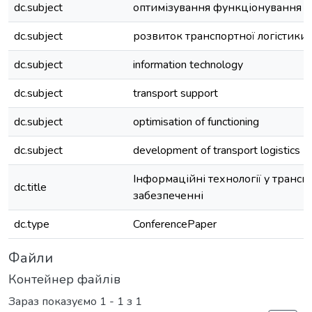
dc.subject
оптимізування функціонування
dc.subject
розвиток транспортної логістики
dc.subject
information technology
dc.subject
transport support
dc.subject
optimisation of functioning
dc.subject
development of transport logistics
Інформаційні технології у транс
dc.title
забезпеченні
dc.type
ConferencePaper
Файли
Контейнер файлів
Зараз показуємо
1 - 1 з 1