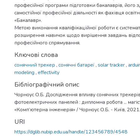
професійної програми підготовки бакалаврів, його з
самостійної професійної діяльності як фахівця освіт
«Бакалавр».
Метою виконання кваліфікаційної роботи є системат
розширення навичок щодо вирішення завдань відп
професійного спрямування.
Ключові слова
сонячний трекер
,
сонячні батареї
,
solar tracker
,
ardui
modeling
,
effectivity
Бібліографічний опис
Чорноус О.Б. Дослідження впливу сонячних трекері
фотоелектричних панелей : дипломна робота ... магіс
«Комп’ютерна інженерія» / Чорноус О.Б. - Київ, 2021. 
URI
https://dglib.nubip.edu.ua/handle/123456789/4548