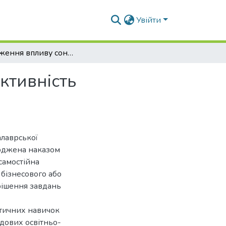
Увійти
Дослідження впливу сонячних трекерів на ефективність фотоелектричних панелей
ктивність
алаврської
ерджена наказом
самостійна
 бізнесового або
рішення завдань
ктичних навичок
адових освітньо-