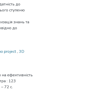
датність до
нього ступеню
изація знань та
овідно до
no project
,
3D
в на ефективність
тра : 123
– 72 с.