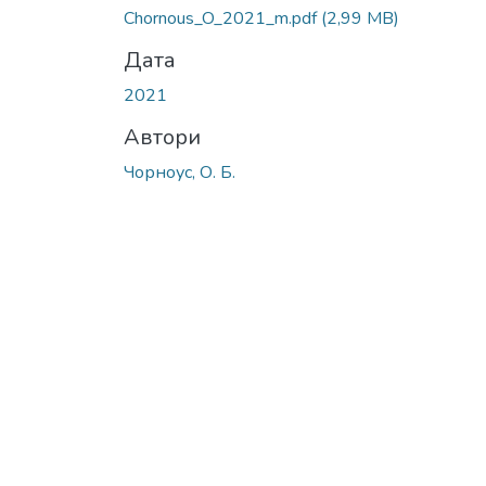
Chornous_O_2021_m.pdf
(2,99 MB)
Дата
2021
Автори
Чорноус, О. Б.