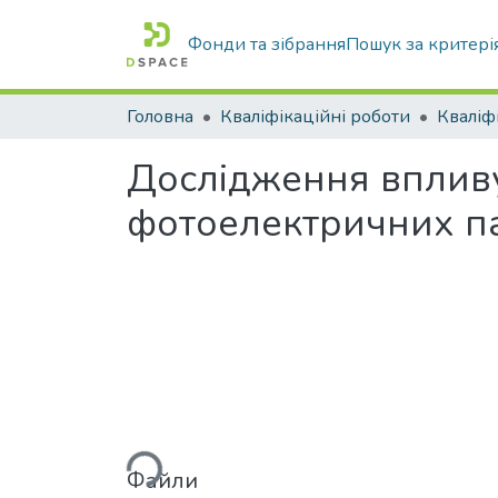
Фонди та зібрання
Пошук за критері
Головна
Кваліфікаційні роботи
Дослідження впливу
фотоелектричних п
Вантажиться...
Файли