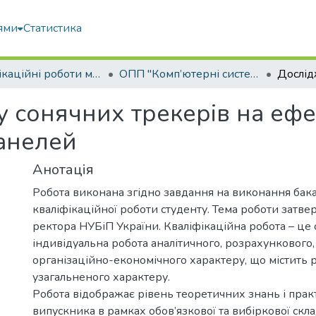
ями
Статистика
Кваліфікаційні роботи магістрів
ОПП "Комп’ютерні системи і мережі"
 сонячних трекерів на ефе
анелей
Анотація
Робота виконана згідно завдання на виконання бак
кваліфікаційної роботи студенту. Тема роботи затв
ректора НУБіП України. Кваліфікаційна робота – це 
індивідуальна робота аналітичного, розрахункового,
організаційно-економічного характеру, що містить 
узагальненого характеру.
Робота відображає рівень теоретичних знань і пра
випускника в рамках обов’язкової та вибіркової скл