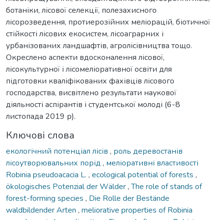
ботаніки, лісової селекції, полезахисного
лісорозведення, протиерозійних меліорацій, біотичної
стійкості лісових екосистем, лісоаграрних і
урбанізованих ландшафтів, агролісівництва тощо.
Окреслено аспекти вдосконалення лісової,
лісокультурної і лісомеліоративної освіти для
підготовки кваліфікованих фахівців лісового
господарства, висвітлено результати наукової
діяльності аспірантів і студентської молоді (6-8
листопада 2019 р).
Ключові слова
екологічний потенціал лісів
,
роль деревостанів
лісоутворювальних порід
,
меліоративні властивості
Robinia pseudoacacia L.
,
ecological potential of forests
,
ökologisches Potenzial der Wälder
,
The role of stands of
forest-forming species
,
Die Rolle der Bestände
waldbildender Arten
,
meliorative properties of Robinia