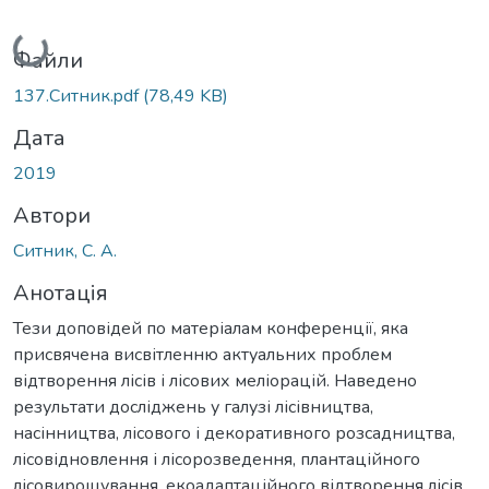
Вантажиться...
Файли
137.Ситник.pdf
(78,49 KB)
Дата
2019
Автори
Ситник, С. А.
Анотація
Тези доповідей по матеріалам конференції, яка
присвячена висвітленню актуальних проблем
відтворення лісів і лісових меліорацій. Наведено
результати досліджень у галузі лісівництва,
насінництва, лісового і декоративного розсадництва,
лісовідновлення і лісорозведення, плантаційного
лісовирощування, екоадаптаційного відтворення лісів,