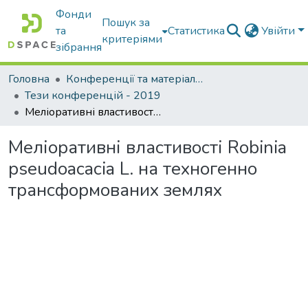
Фонди
Пошук за
та
Статистика
Увійти
критеріями
зібрання
Головна
Конференції та матеріали конференцій
Тези конференцій - 2019
Меліоративні властивості Robinia pseudoacacia L. на техногенно трансформованих землях
Меліоративні властивості Robinia
pseudoacacia L. на техногенно
трансформованих землях