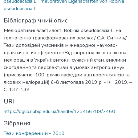
pseudoacacia L.
,
meliorativen Eigenschaften von Robinia
pseudoacacia L.
Бібліографічний опис
Меліоративні властивості Robinia pseudoacacia L. на
техногенно трансформованих землях / С.А. Ситник//
Тези доповідей учасників міжнародної науково-
практичної конференції «Відтворення лісів та лісова
меліорація в Україні: витоки, сучасний стан, виклики
сьогодення та перспективи в умовах антропоцену»
(присвяченої 100-річчю кафедри відтворення лісів та
лісових меліорацій) 6-8 листопада 2019 р. - К. : 2019. –
С. 137-138.
URI
https://dglib.nubip.edu.ua/handle/123456789/7460
Зібрання
Тези конференцій - 2019