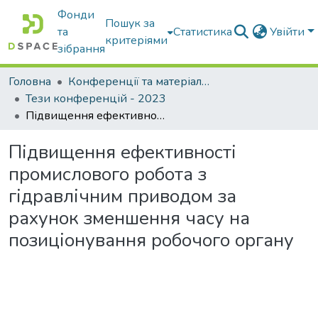
Фонди
Пошук за
та
Статистика
Увійти
критеріями
зібрання
Головна
Конференції та матеріали конференцій
Тези конференцій - 2023
Підвищення ефективності промислового робота з гідравлічним приводом за рахунок зменшення часу на позиціонування робочого органу
Підвищення ефективності
промислового робота з
гідравлічним приводом за
рахунок зменшення часу на
позиціонування робочого органу