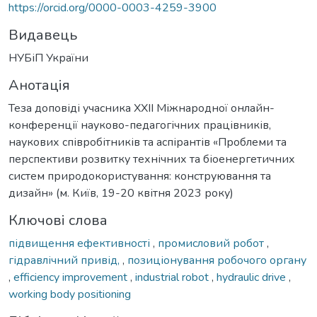
https://orcid.org/0000-0003-4259-3900
Видавець
НУБіП України
Анотація
Теза доповіді учасника ХXІI Міжнародної онлайн-
конференції науково-педагогічних працівників,
наукових співробітників та аспірантів «Проблеми та
перспективи розвитку технічних та біоенергетичних
систем природокористування: конструювання та
дизайн» (м. Київ, 19-20 квітня 2023 року)
Ключові слова
підвищення ефективності
,
промисловий робот
,
гідравлічний привід,
,
позиціонування робочого органу
,
efficiency improvement
,
industrial robot
,
hydraulic drive
,
working body positioning