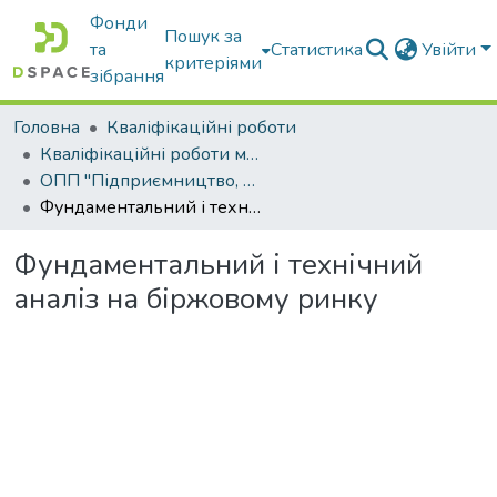
Фонди
Пошук за
та
Статистика
Увійти
критеріями
зібрання
Головна
Кваліфікаційні роботи
Кваліфікаційні роботи магістрів
ОПП "Підприємництво, торгівля та біржова діяльність"
Фундаментальний і технічний аналіз на біржовому ринку
Фундаментальний і технічний
аналіз на біржовому ринку
ажиться...