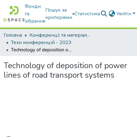
Фонди
Пошук за
та
Статистика
Увійти
критеріями
зібрання
Головна
Конференції та матеріали конференцій
Тези конференцій - 2023
Technology of deposition of power lines of road transport systems
Technology of deposition of power
lines of road transport systems