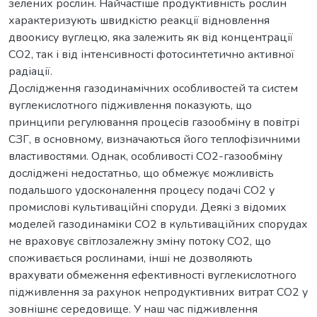
зелених рослин. Найчастіше продуктивність рослин
характеризують швидкістю реакції відновлення
двоокису вуглецю, яка залежить як від концентрації
СО2, так і від інтенсивності фотосинтетично активної
радіації.
Дослідження газодинамічних особливостей та систем
вуглекислотного підживлення показують, що
принципи регулювання процесів газообміну в повітрі
СЗГ, в основному, визначаються його теплофізичними
властивостями. Однак, особливості СО2-газообміну
досліджені недостатньо, що обмежує можливість
подальшого удосконалення процесу подачі СО2 у
промислові культиваційні споруди. Деякі з відомих
моделей газодинаміки СО2 в культиваційних спорудах
не враховує світлозалежну зміну потоку СО2, що
споживається рослинами, інші не дозволяють
врахувати обмеження ефективності вуглекислотного
підживлення за рахунок непродуктивних витрат СО2 у
зовнішнє середовище. У наш час підживлення