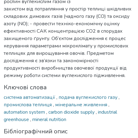
рослин вуглекислим газом із
захистом від потрапляння у простір теплиці шкідливих
складових димових газів (чадного газу (СО) та оксиду
азоту (NO); - провести техніко-економічну оцінку
ефективності САК концентрацією СО2 в спорудах
захищеного ґрунту. Об’єктом дослідження є процес
керування параметрами мікроклімату у промислових
теплицях для вирощування овочів. Предметом
дослідження є зв’язки та закономірності
продуктивності виробництва овочевої продукції від
режиму роботи системи вуглекислого підживлення.
Ключові слова
система автоматизації
,
подача вуглекислого газу
,
промислова теплиця
,
мінеральне живлення
,
automation system
,
carbon dioxide supply
,
industrial
greenhouse
,
mineral nutrition
Бібліографічний опис