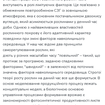
виступають в ролі лімітуючих факторів. Це пов’язано з
обмеженим повітрообміном СЗГ із зовнішньою
атмосферою, яка є основним постачальником двоокису
вуглецю, який асимілюється рослинами у денний час
доби. Однією з найважливіших властивостей
рослинного покрову є його адаптивний характер
поведінки при зміні факторів навколишнього
середовища. У наш час відомі два принципи
саморегулювання рослин, які
діють у різних масштабах часу: "повільний" – такий, що
протікає за програмою, заданою спадковими
факторами, "швидкий" – в залежності від поточних
значень факторів навколишнього середовища. Строгої
теорії росту рослин на даний час все ще формується. В
основі моделювання продукційного процесу лежать
концептуальні моделі, а біологічною основою
управління процесами формування врожаю є
закономірності фотосинтетичної продуктивності листя