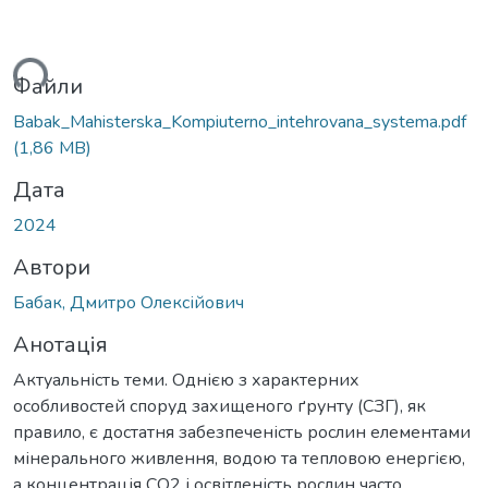
ься...
Файли
Babak_Mahisterska_Kompiuterno_intehrovana_systema.pdf
(1,86 MB)
Дата
2024
Автори
Бабак, Дмитро Олексійович
Анотація
Актуальність теми. Однією з характерних
особливостей споруд захищеного ґрунту (СЗГ), як
правило, є достатня забезпеченість рослин елементами
мінерального живлення, водою та тепловою енергією,
а концентрація СО2 і освітленість рослин часто