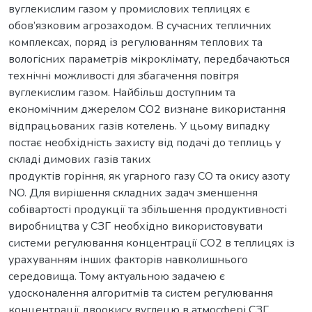
вуглекислим газом у промислових теплицях є
обов’язковим агрозаходом. В сучасних тепличних
комплексах, поряд із регулюванням теплових та
вологісних параметрів мікроклімату, передбачаються
технічні можливості для збагачення повітря
вуглекислим газом. Найбільш доступним та
економічним джерелом СО2 визнане використання
відпрацьованих газів котелень. У цьому випадку
постає необхідність захисту від подачі до теплиць у
складі димових газів таких
продуктів горіння, як угарного газу СО та окису азоту
NO. Для вирішення складних задач зменшення
собівартості продукції та збільшення продуктивності
виробництва у СЗГ необхідно використовувати
системи регулювання концентрації СО2 в теплицях із
урахуванням інших факторів навколишнього
середовища. Тому актуальною задачею є
удосконалення алгоритмів та систем регулювання
концентрації двоокису вуглецю в атмосфері СЗГ,