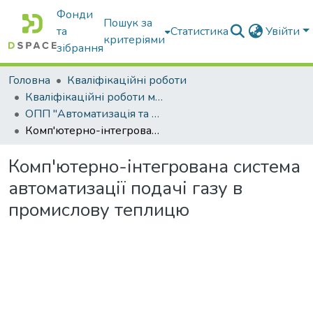
Фонди
Пошук за
та
Статистика
Увійти
критеріями
зібрання
Головна
Кваліфікаційні роботи
Кваліфікаційні роботи магістрів
ОПП "Автоматизація та комп’ютерно-інтегровані технології"
Комп'ютерно-інтегрована система автоматизації подачі газу в промислову теплицю
Комп'ютерно-інтегрована система
автоматизації подачі газу в
промислову теплицю