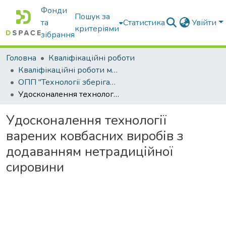
Фонди
Пошук за
та
Статистика
Увійти
критеріями
зібрання
Головна
Кваліфікаційні роботи
Кваліфікаційні роботи магістрів
ОПП "Технології зберігання та переробки водних біоресурсів"
Удосконалення технології варених ковбасних виробів з додаванням нетрадиційної сировини
Удосконалення технології
варених ковбасних виробів з
додаванням нетрадиційної
сировини