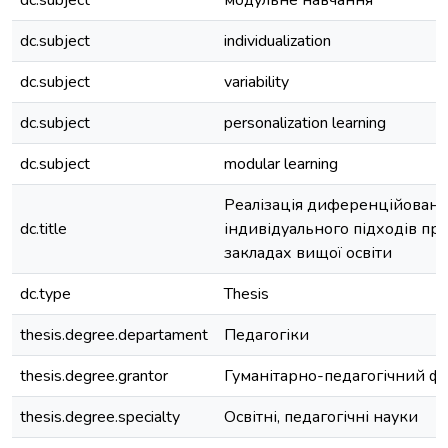
dc.subject
модульне навчання
dc.subject
individualization
dc.subject
variability
dc.subject
personalization learning
dc.subject
modular learning
Реалізація диференційовано
dc.title
індивідуального підходів при
закладах вищої освіти
dc.type
Thesis
thesis.degree.departament
Педагогіки
thesis.degree.grantor
Гуманітарно-педагогічний ф
thesis.degree.specialty
Освітні, педагогічні науки