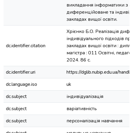
викладання інформатики з а
диференційоване та індивід
закладах вищої освіти.
Хрієнко Б.О. Реалізація диф
індивідуального підходів при
dc.identifier.citation
закладах вищої освіти : дипл
магістра : 011 Освітні, педагог
2024. 86 с.
dc.identifier.uri
https://dglib.nubip.edu.ua/ha
dc.language.iso
uk
dc.subject
індивідуалізація
dc.subject
варіативність
dc.subject
персоналізація навчання