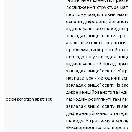
теоретична цінність, практи
дослідження, структура магіс
першому розділі, який назива
основи диференційованого 
індивідуального підходів при
закладах вищої освіти», розгл
аналіз психолого-педагогічно
проблеми диференційованог
викладанні у закладах вищої 
індивідуальний підхід при в
закладах вищої освіти. У друг
називається «Методичні аспе
закладах вищої освіти із зас
диференційованого та індив
dc.description.abstract
підходів» розглянуті такі пит
закладах вищої освіти із зас
диференційованого та індив
підходу. У третьому розділі, 
«Експериментальна перевір