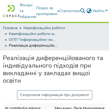
Фонди
Пошук за
та
Статистика
Увійти
критеріями
зібрання
Головна
Кваліфікаційні роботи
Кваліфікаційні роботи магістрів
ОПП "Інформаційно-комунікаційні технології в освіті"
Реалізація диференційованого та індивідуального підходів при викладанні у закладах вищої освіти
Реалізація диференційованого та
індивідуального підходів при
викладанні у закладах вищої
освіти
Скорочена інформація про документ
dc.contributor.advisor
Маценко, Леся Миколаївна