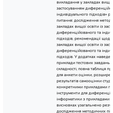
викладання у закладах вищої 
застосуванням диференційов
індивідуального підходів» ро
питання: дослідження метод
закладах вищої освіти із зас
диференційованого та індив
підходів, рекомендації щодо
закладах вищої освіти із зас
диференційованого та індив
підходів. У додатках наведені
приклади тестових завдань д
складності, повна таблиця пр
для анкети оцінки, розширен
результатів самооцінки студе
конкретними прикладами пр
інструменти для диференцій
інформатики з прикладами з
висновках узагальнено резу
дослідження методичних під