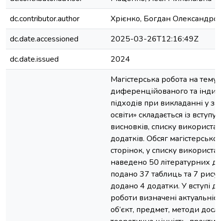
dc.contributor.author
Хрієнко, Богдан Олександро
dc.date.accessioned
2025-03-26T12:16:49Z
dc.date.issued
2024
Магістерська робота на тему 
диференційованого та індив
підходів при викладанні у з
освіти» складається із вступу,
висновків, списку використан
додатків. Обсяг магістерсько
сторінок, у списку використа
наведено 50 літературних дж
подано 37 таблиць та 7 рису
додано 4 додатки. У вступі до
роботи визначені актуальність
об’єкт, предмет, методи досл