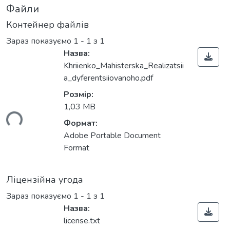
Файли
Контейнер файлів
Зараз показуємо
1 - 1 з 1
Назва:
Khriienko_Mahisterska_Realizatsii
a_dyferentsiiovanoho.pdf
Розмір:
ься...
1,03 MB
Формат:
Adobe Portable Document
Format
Ліцензійна угода
Зараз показуємо
1 - 1 з 1
Назва:
license.txt