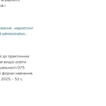
 аграрного
в і
рування
,
маркетинг
 administration
,
ії до практичних
ня вищої освіти
ціальності 075
ї форми навчання.
, 2025. - 52 с.