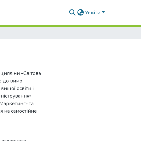
Увійти
ципліни «Світова
но до вимог
вищої освіти і
іністрування»
«Маркетинг» та
я на самостійне