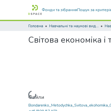
Фонди та зібрання
Пошук за критері
Головна
Навчальні та наукові видання
Світова економіка і 
Вантажиться...
Файли
Bondarenko_Metodychka_Svitova_ekohomika_