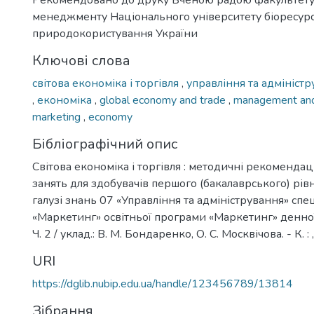
Рекомендовано до друку Вченою радою факультету
менеджменту Національного університету біоресурсі
природокористування України
Ключові слова
світова економіка і торгівля
,
управління та адмініст
,
економіка
,
global economy and trade
,
management and
marketing
,
economy
Бібліографічний опис
Світова економіка і торгівля : методичні рекомендац
занять для здобувачів першого (бакалаврського) рів
галузі знань 07 «Управління та адміністрування» спе
«Маркетинг» освітньої програми «Маркетинг» денно
Ч. 2 / уклад.: В. М. Бондаренко, О. С. Москвічова. - К. : 
URI
https://dglib.nubip.edu.ua/handle/123456789/13814
Зібрання