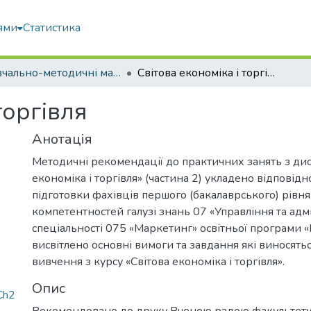
ями
Статистика
Навчально-методичні матеріали
Світова економіка і торгівля
торгівля
Анотація
Методичні рекомендації до практичних занять з дис
економіка і торгівля» (частина 2) укладено відповід
підготовки фахівців першого (бакалаврського) рівня 
компетентностей галузі знань 07 «Управління та адм
спеціальності 075 «Маркетинг» освітньої програми 
висвітлено основні вимоги та завдання які виносятьс
вивчення з курсу «Світова економіка і торгівля».
Опис
Ch2