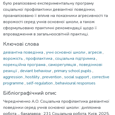
було реалізовано експериментальну програму
соціальної профілактики девіантної поведінки,
проаналізовано її вплив на показники агресивності та
ворожості серед учнів основної школи, а також
сформульовано практичні рекомендації щодо її
впровадження в загальноосвітній практиці.
Ключові слова
девіантна поведінка
,
учні основної школи
,
агресія
,
ворожість
,
профілактика
,
соціальна підтримка
,
корекційна програма
,
саморегуляція
,
поведінкові
реакції
,
deviant behaviour
,
primary school pupils
,
aggression
,
hostility
,
prevention
,
social support
,
corrective
programme
,
self-regulation
,
behavioural responses
Бібліографічний опис
Чередніченко А.О. Соціальна профілактика девіантної
поведінки серед учнів основної школи : дипломна
робота ... бакалавра : 231 Соціальна робота. Київ, 2025.