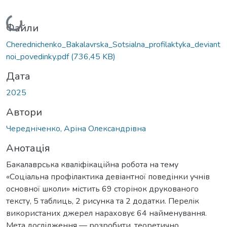
Вантажиться...
Файли
Cherednichenko_Bakalavrska_Sotsialna_profilaktyka_deviant
noi_povedinky.pdf
(736,45 KB)
Дата
2025
Автори
Чередніченко, Аріна Олександрівна
Анотація
Бакалаврська кваліфікаційна робота на тему
«Соціальна профілактика девіантної поведінки учнів
основної школи» містить 69 сторінок друкованого
тексту, 5 таблиць, 2 рисунка та 2 додатки. Перелік
використаних джерел нараховує 64 найменування.
Мета дослідження — розробити, теоретично