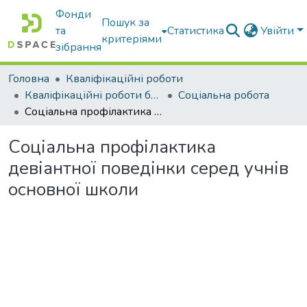
Фонди
Пошук за
та
Статистика
Увійти
критеріями
зібрання
Головна
Кваліфікаційні роботи
Кваліфікаційні роботи бакалаврів
Соціальна робота
Соціальна профілактика девіантної поведінки серед учнів основної школи
Соціальна профілактика
девіантної поведінки серед учнів
основної школи