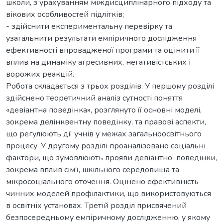
школи, з урахуванням міждисциплінарного підходу та
вікових особливостей підлітків;
- здійснити експериментальну перевірку та
узагальнити результати емпіричного дослідження
ефективності впровадженої програми та оцінити її
вплив на динаміку агресивних, негативістських і
ворожих реакцій.
Робота складається з трьох розділів. У першому розділі
здійснено теоретичний аналіз сутності поняття
«девіантна поведінка», розглянуто її основні моделі,
зокрема делінквентну поведінку, та правові аспекти,
що регулюють дії учнів у межах загальноосвітнього
процесу. У другому розділі проаналізовано соціальні
фактори, що зумовлюють прояви девіантної поведінки,
зокрема вплив сім’ї, шкільного середовища та
мікросоціального оточення. Оцінено ефективність
чинних моделей профілактики, що використовуються
в освітніх установах. Третій розділ присвячений
безпосередньому емпіричному дослідженню, у якому