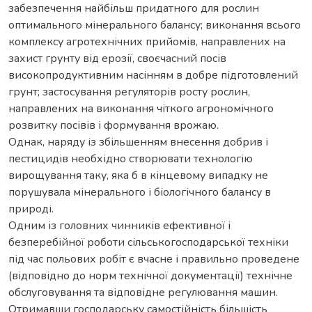
забезпечення найбільш придатного для рослин
оптимального мінерального балансу; виконання всього
комплексу агротехнічних прийомів, направлених на
захист грунту від ерозії, своєчасний посів
високопродуктивним насінням в добре підготовлений
грунт; застосування регуляторів росту рослин,
направлених на виконання чіткого агрономічного
розвитку посівів і формування врожаю.
Однак, наряду із збільшенням внесення добрив і
пестицидів необхідно створювати технологію
вирощування таку, яка б в кінцевому випадку не
порушувала мінерального і біологічного балансу в
природі.
Одним із головних чинників ефективної і
безперебійної роботи сільськогосподарської техніки
під час польових робіт є вчасне і правильно проведене
(відповідно до норм технічної документації) технічне
обслуговування та відповідне регулювання машин.
Отримавши господарську самостійність більшість