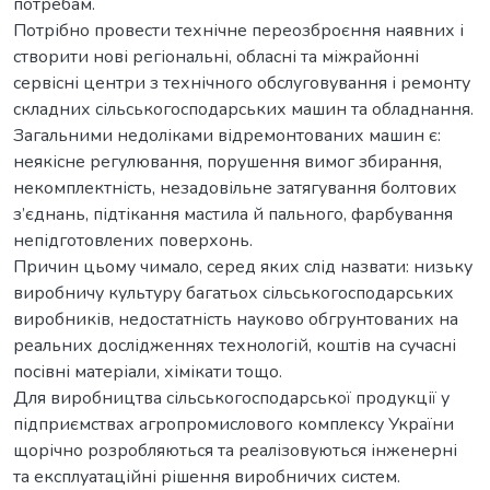
потребам.
Потрібно провести технічне переозброєння наявних і
створити нові регіональні, обласні та міжрайонні
сервісні центри з технічного обслуговування і ремонту
складних сільськогосподарських машин та обладнання.
Загальними недоліками відремонтованих машин є:
неякісне регулювання, порушення вимог збирання,
некомплектність, незадовільне затягування болтових
з’єднань, підтікання мастила й пального, фарбування
непідготовлених поверхонь.
Причин цьому чимало, серед яких слід назвати: низьку
виробничу культуру багатьох сільськогосподарських
виробників, недостатність науково обгрунтованих на
реальних дослідженнях технологій, коштів на сучасні
посівні матеріали, хімікати тощо.
Для виробництва сільськогосподарської продукції у
підприємствах агропромислового комплексу України
щорічно розробляються та реалізовуються інженерні
та експлуатаційні рішення виробничих систем.