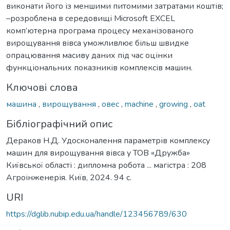
виконати його із меншими питомими затратами коштів;
–розроблена в середовищі Microsoft EXCEL
комп’ютерна програма процесу механізованого
вирощування вівса уможливлює більш швидке
опрацювання масиву даних під час оцінки
функціональних показників комплексів машин.
Ключові слова
машина
,
вирощування
,
овес
,
machine
,
growing
,
oat
Бібліографічний опис
Дераков Н.Д. Удосконалення параметрів комплексу
машин для вирощування вівса у ТОВ «Дружба»
Київської області : дипломна робота ... магістра : 208
Агроінженерія. Київ, 2024. 94 с.
URI
https://dglib.nubip.edu.ua/handle/123456789/630