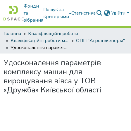
Фонди
Пошук за
та
Статистика
Увійти
критеріями
зібрання
Головна
Кваліфікаційні роботи
Кваліфікаційні роботи магістрів
ОПП "Агроінженерія"
Удосконалення параметрів комплексу машин для вирощування вівса у ТОВ «Дружба» Київської області
Удосконалення параметрів
комплексу машин для
вирощування вівса у ТОВ
«Дружба» Київської області