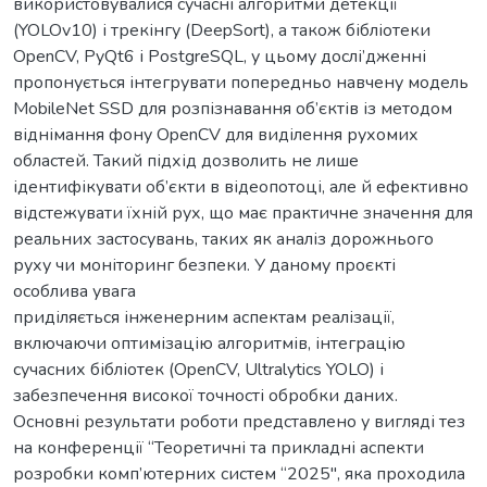
використовувалися сучасні алгоритми детекції
(YOLOv10) і трекінгу (DeepSort), а також бібліотеки
OpenCV, PyQt6 і PostgreSQL, у цьому дослі’дженні
пропонується інтегрувати попередньо навчену модель
MobileNet SSD для розпізнавання об’єктів із методом
віднімання фону OpenCV для виділення рухомих
областей. Такий підхід дозволить не лише
ідентифікувати об’єкти в відеопотоці, але й ефективно
відстежувати їхній рух, що має практичне значення для
реальних застосувань, таких як аналіз дорожнього
руху чи моніторинг безпеки. У даному проєкті
особлива увага
приділяється інженерним аспектам реалізації,
включаючи оптимізацію алгоритмів, інтеграцію
сучасних бібліотек (OpenCV, Ultralytics YOLO) і
забезпечення високої точності обробки даних.
Основні результати роботи представлено у вигляді тез
на конференції “Теоретичні та прикладні аспекти
розробки комп’ютерних систем “2025", яка проходила