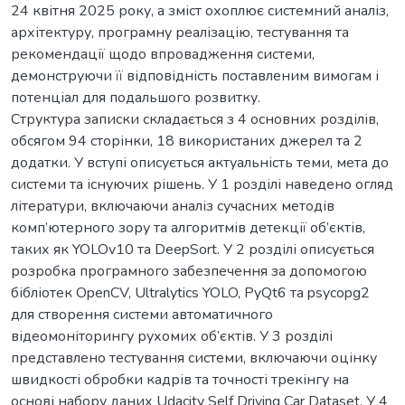
24 квітня 2025 року, а зміст охоплює системний аналіз,
архітектуру, програмну реалізацію, тестування та
рекомендації щодо впровадження системи,
демонструючи її відповідність поставленим вимогам і
потенціал для подальшого розвитку.
Структура записки складається з 4 основних розділів,
обсягом 94 сторінки, 18 використаних джерел та 2
додатки. У вступі описується актуальність теми, мета до
системи та існуючих рішень. У 1 розділі наведено огляд
літератури, включаючи аналіз сучасних методів
комп’ютерного зору та алгоритмів детекції об’єктів,
таких як YOLOv10 та DeepSort. У 2 розділі описується
розробка програмного забезпечення за допомогою
бібліотек OpenCV, Ultralytics YOLO, PyQt6 та psycopg2
для створення системи автоматичного
відеомоніторингу рухомих об’єктів. У 3 розділі
представлено тестування системи, включаючи оцінку
швидкості обробки кадрів та точності трекінгу на
основі набору даних Udacity Self Driving Car Dataset. У 4