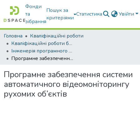
Фонди
Пошук за
та
Статистика
Увійти
критеріями
зібрання
Головна
Кваліфікаційні роботи
Кваліфікаційні роботи бакалаврів
Інженерія програмного забезпечення
Програмне забезпечення системи автоматичного відеомоніторингу рухомих об’єктів
Програмне забезпечення системи
автоматичного відеомоніторингу
рухомих об’єктів