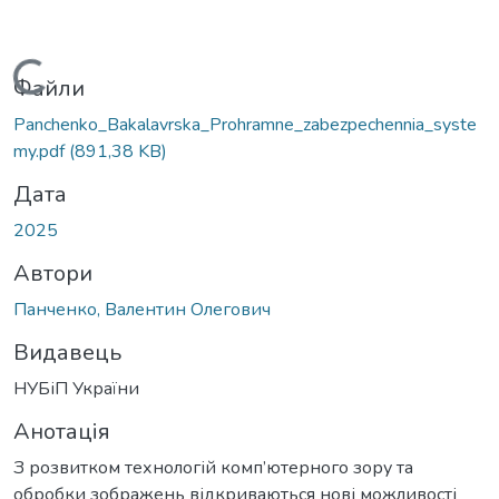
Вантажиться...
Файли
Panchenko_Bakalavrska_Prohramne_zabezpechennia_syste
my.pdf
(891,38 KB)
Дата
2025
Автори
Панченко, Валентин Олегович
Видавець
НУБіП України
Анотація
З розвитком технологій комп’ютерного зору та
обробки зображень відкриваються нові можливості